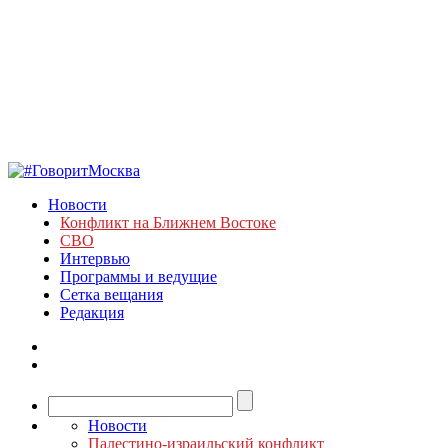
Новости
Конфликт на Ближнем Востоке
СВО
Интервью
Программы и ведущие
Сетка вещания
Редакция
Новости
Палестино-израильский конфликт