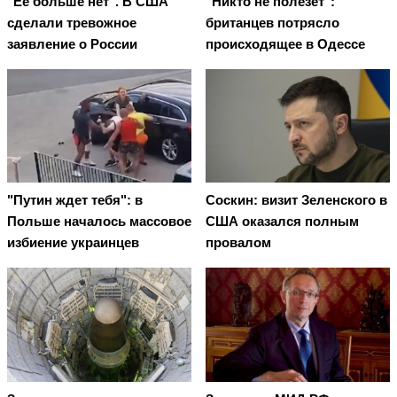
"Ее больше нет". В США
"Никто не полезет":
сделали тревожное
британцев потрясло
заявление о России
происходящее в Одессе
"Путин ждет тебя": в
Соскин: визит Зеленского в
Польше началось массовое
США оказался полным
избиение украинцев
провалом