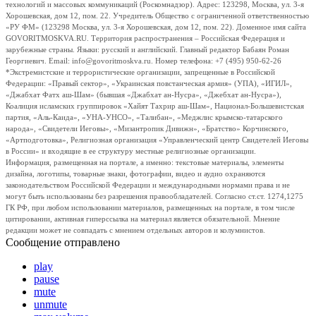
технологий и массовых коммуникаций (Роскомнадзор). Адрес: 123298, Москва, ул. 3-я
Хорошевская, дом 12, пом. 22. Учредитель Общество с ограниченной ответственностью
«РУ ФМ» (123298 Москва, ул. 3-я Хорошевская, дом 12, пом. 22). Доменное имя сайта
GOVORITMOSKVA.RU. Территория распространения – Российская Федерация и
зарубежные страны. Языки: русский и английский. Главный редактор Бабаян Роман
Георгиевич. Email: info@govoritmoskva.ru. Номер телефона: +7 (495) 950-62-26
*Экстремистские и террористические организации, запрещенные в Российской
Федерации: «Правый сектор», «Украинская повстанческая армия» (УПА), «ИГИЛ»,
«Джабхат Фатх аш-Шам» (бывшая «Джабхат ан-Нусра», «Джебхат ан-Нусра»),
Коалиция исламских группировок «Хайят Тахрир аш-Шам», Национал-Большевистская
партия, «Аль-Каида», «УНА-УНСО», «Талибан», «Меджлис крымско-татарского
народа», «Свидетели Иеговы», «Мизантропик Дивижн», «Братство» Корчинского,
«Артподготовка», Религиозная организация «Управленческий центр Свидетелей Иеговы
в России» и входящие в ее структуру местные религиозные организации.
Информация, размещенная на портале, а именно: текстовые материалы, элементы
дизайна, логотипы, товарные знаки, фотографии, видео и аудио охраняются
законодательством Российской Федерации и международными нормами права и не
могут быть использованы без разрешения правообладателей. Согласно ст.ст. 1274,1275
ГК РФ, при любом использовании материалов, размещенных на портале, в том числе
цитировании, активная гиперссылка на материал является обязательной. Мнение
редакции может не совпадать с мнением отдельных авторов и колумнистов.
Сообщение отправлено
play
pause
mute
unmute