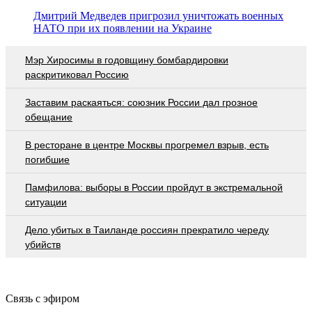
Дмитрий Медведев пригрозил уничтожать военных
НАТО при их появлении на Украине
Мэр Хиросимы в годовщину бомбардировки
раскритиковал Россию
Заставим раскаяться: союзник России дал грозное
обещание
В ресторане в центре Москвы прогремел взрыв, есть
погибшие
Памфилова: выборы в России пройдут в экстремальной
ситуации
Дело убитых в Таиланде россиян прекратило череду
убийств
Связь с эфиром