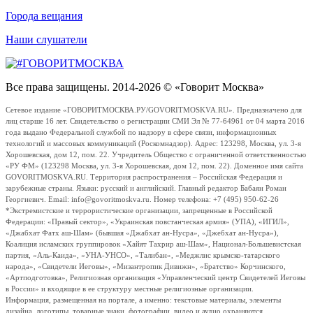
Города вещания
Наши слушатели
Все права защищены. 2014-2026 © «Говорит Москва»
Сетевое издание «ГОВОРИТМОСКВА.РУ/GOVORITMOSKVA.RU». Предназначено для
лиц старше 16 лет. Свидетельство о регистрации СМИ Эл № 77-64961 от 04 марта 2016
года выдано Федеральной службой по надзору в сфере связи, информационных
технологий и массовых коммуникаций (Роскомнадзор). Адрес: 123298, Москва, ул. 3-я
Хорошевская, дом 12, пом. 22. Учредитель Общество с ограниченной ответственностью
«РУ ФМ» (123298 Москва, ул. 3-я Хорошевская, дом 12, пом. 22). Доменное имя сайта
GOVORITMOSKVA.RU. Территория распространения – Российская Федерация и
зарубежные страны. Языки: русский и английский. Главный редактор Бабаян Роман
Георгиевич. Email: info@govoritmoskva.ru. Номер телефона: +7 (495) 950-62-26
*Экстремистские и террористические организации, запрещенные в Российской
Федерации: «Правый сектор», «Украинская повстанческая армия» (УПА), «ИГИЛ»,
«Джабхат Фатх аш-Шам» (бывшая «Джабхат ан-Нусра», «Джебхат ан-Нусра»),
Коалиция исламских группировок «Хайят Тахрир аш-Шам», Национал-Большевистская
партия, «Аль-Каида», «УНА-УНСО», «Талибан», «Меджлис крымско-татарского
народа», «Свидетели Иеговы», «Мизантропик Дивижн», «Братство» Корчинского,
«Артподготовка», Религиозная организация «Управленческий центр Свидетелей Иеговы
в России» и входящие в ее структуру местные религиозные организации.
Информация, размещенная на портале, а именно: текстовые материалы, элементы
дизайна, логотипы, товарные знаки, фотографии, видео и аудио охраняются