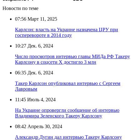
Новости по теме
07:56
Март 11, 2025
Карлсон: власть на Украине назначена ЦРУ при
госперевороте в 2014 году
10:27
Дек. 6, 2024
Число просмотров интервью главы МИДа РФ Такеру
Карлсону в соцсети Х достигло 3 млн
06:35
Дек. 6, 2024
Такер Карлсон опубликовал интервью с Сергеем
Лавровым
11:45
Июль 4, 2024
На Украине опровергли сообщение об интервью
Владимира Зеленского Такеру Карлсону
08:42
Апрель 30, 2024
Александр Дугин дал интервью Такеру Карлсону