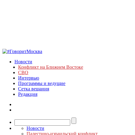
Новости
Конфликт на Ближнем Востоке
СВО
Интервью
Программы и ведущие
Сетка вещания
Редакция
Новости
Палестино-израильский конфликт