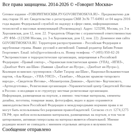
Все права защищены. 2014-2026 © «Говорит Москва»
Сетевое издание «ГОВОРИТМОСКВА.РУ/GOVORITMOSKVA.RU». Предназначено для
лиц старше 16 лет. Свидетельство о регистрации СМИ Эл № 77-64961 от 04 марта 2016
года выдано Федеральной службой по надзору в сфере связи, информационных
технологий и массовых коммуникаций (Роскомнадзор). Адрес: 123298, Москва, ул. 3-я
Хорошевская, дом 12, пом. 22. Учредитель Общество с ограниченной ответственностью
«РУ ФМ» (123298 Москва, ул. 3-я Хорошевская, дом 12, пом. 22). Доменное имя сайта
GOVORITMOSKVA.RU. Территория распространения – Российская Федерация и
зарубежные страны. Языки: русский и английский. Главный редактор Бабаян Роман
Георгиевич. Email: info@govoritmoskva.ru. Номер телефона: +7 (495) 950-62-26
*Экстремистские и террористические организации, запрещенные в Российской
Федерации: «Правый сектор», «Украинская повстанческая армия» (УПА), «ИГИЛ»,
«Джабхат Фатх аш-Шам» (бывшая «Джабхат ан-Нусра», «Джебхат ан-Нусра»),
Коалиция исламских группировок «Хайят Тахрир аш-Шам», Национал-Большевистская
партия, «Аль-Каида», «УНА-УНСО», «Талибан», «Меджлис крымско-татарского
народа», «Свидетели Иеговы», «Мизантропик Дивижн», «Братство» Корчинского,
«Артподготовка», Религиозная организация «Управленческий центр Свидетелей Иеговы
в России» и входящие в ее структуру местные религиозные организации.
Информация, размещенная на портале, а именно: текстовые материалы, элементы
дизайна, логотипы, товарные знаки, фотографии, видео и аудио охраняются
законодательством Российской Федерации и международными нормами права и не
могут быть использованы без разрешения правообладателей. Согласно ст.ст. 1274,1275
ГК РФ, при любом использовании материалов, размещенных на портале, в том числе
цитировании, активная гиперссылка на материал является обязательной. Мнение
редакции может не совпадать с мнением отдельных авторов и колумнистов.
Сообщение отправлено