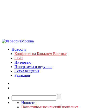
Новости
Конфликт на Ближнем Востоке
СВО
Интервью
Программы и ведущие
Сетка вещания
Редакция
Новости
Палестино-израильский конфликт