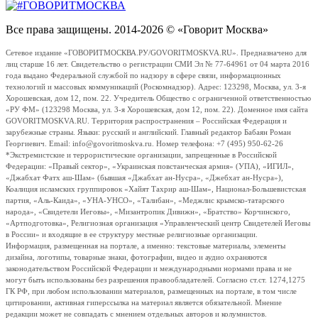
Все права защищены. 2014-2026 © «Говорит Москва»
Сетевое издание «ГОВОРИТМОСКВА.РУ/GOVORITMOSKVA.RU». Предназначено для
лиц старше 16 лет. Свидетельство о регистрации СМИ Эл № 77-64961 от 04 марта 2016
года выдано Федеральной службой по надзору в сфере связи, информационных
технологий и массовых коммуникаций (Роскомнадзор). Адрес: 123298, Москва, ул. 3-я
Хорошевская, дом 12, пом. 22. Учредитель Общество с ограниченной ответственностью
«РУ ФМ» (123298 Москва, ул. 3-я Хорошевская, дом 12, пом. 22). Доменное имя сайта
GOVORITMOSKVA.RU. Территория распространения – Российская Федерация и
зарубежные страны. Языки: русский и английский. Главный редактор Бабаян Роман
Георгиевич. Email: info@govoritmoskva.ru. Номер телефона: +7 (495) 950-62-26
*Экстремистские и террористические организации, запрещенные в Российской
Федерации: «Правый сектор», «Украинская повстанческая армия» (УПА), «ИГИЛ»,
«Джабхат Фатх аш-Шам» (бывшая «Джабхат ан-Нусра», «Джебхат ан-Нусра»),
Коалиция исламских группировок «Хайят Тахрир аш-Шам», Национал-Большевистская
партия, «Аль-Каида», «УНА-УНСО», «Талибан», «Меджлис крымско-татарского
народа», «Свидетели Иеговы», «Мизантропик Дивижн», «Братство» Корчинского,
«Артподготовка», Религиозная организация «Управленческий центр Свидетелей Иеговы
в России» и входящие в ее структуру местные религиозные организации.
Информация, размещенная на портале, а именно: текстовые материалы, элементы
дизайна, логотипы, товарные знаки, фотографии, видео и аудио охраняются
законодательством Российской Федерации и международными нормами права и не
могут быть использованы без разрешения правообладателей. Согласно ст.ст. 1274,1275
ГК РФ, при любом использовании материалов, размещенных на портале, в том числе
цитировании, активная гиперссылка на материал является обязательной. Мнение
редакции может не совпадать с мнением отдельных авторов и колумнистов.