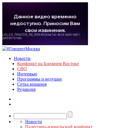
Новости
Конфликт на Ближнем Востоке
СВО
Интервью
Программы и ведущие
Сетка вещания
Редакция
Новости
Палестино-израильский конфликт