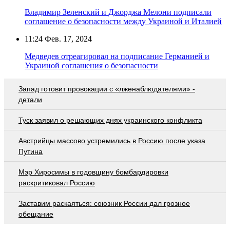
Владимир Зеленский и Джорджа Мелони подписали
соглашение о безопасности между Украиной и Италией
11:24
Фев. 17, 2024
Медведев отреагировал на подписание Германией и
Украиной соглашения о безопасности
Запад готовит провокации с «лженаблюдателями» -
детали
Туск заявил о решающих днях украинского конфликта
Австрийцы массово устремились в Россию после указа
Путина
Мэр Хиросимы в годовщину бомбардировки
раскритиковал Россию
Заставим раскаяться: союзник России дал грозное
обещание