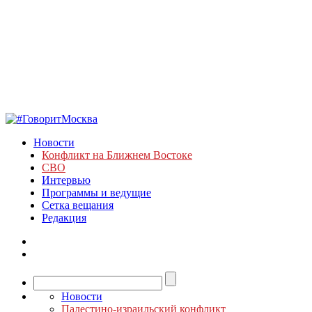
Новости
Конфликт на Ближнем Востоке
СВО
Интервью
Программы и ведущие
Сетка вещания
Редакция
Новости
Палестино-израильский конфликт