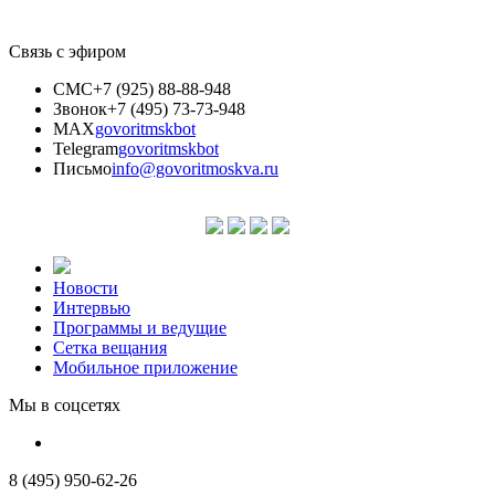
Связь с эфиром
СМС
+7 (925) 88-88-948
Звонок
+7 (495) 73-73-948
MAX
govoritmskbot
Telegram
govoritmskbot
Письмо
info@govoritmoskva.ru
Новости
Интервью
Программы и ведущие
Сетка вещания
Мобильное приложение
Мы в соцсетях
8 (495) 950-62-26