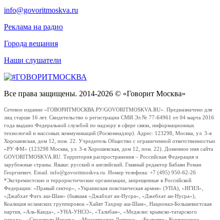
info@govoritmoskva.ru
Реклама на радио
Города вещания
Наши слушатели
Все права защищены. 2014-2026 © «Говорит Москва»
Сетевое издание «ГОВОРИТМОСКВА.РУ/GOVORITMOSKVA.RU». Предназначено для
лиц старше 16 лет. Свидетельство о регистрации СМИ Эл № 77-64961 от 04 марта 2016
года выдано Федеральной службой по надзору в сфере связи, информационных
технологий и массовых коммуникаций (Роскомнадзор). Адрес: 123298, Москва, ул. 3-я
Хорошевская, дом 12, пом. 22. Учредитель Общество с ограниченной ответственностью
«РУ ФМ» (123298 Москва, ул. 3-я Хорошевская, дом 12, пом. 22). Доменное имя сайта
GOVORITMOSKVA.RU. Территория распространения – Российская Федерация и
зарубежные страны. Языки: русский и английский. Главный редактор Бабаян Роман
Георгиевич. Email: info@govoritmoskva.ru. Номер телефона: +7 (495) 950-62-26
*Экстремистские и террористические организации, запрещенные в Российской
Федерации: «Правый сектор», «Украинская повстанческая армия» (УПА), «ИГИЛ»,
«Джабхат Фатх аш-Шам» (бывшая «Джабхат ан-Нусра», «Джебхат ан-Нусра»),
Коалиция исламских группировок «Хайят Тахрир аш-Шам», Национал-Большевистская
партия, «Аль-Каида», «УНА-УНСО», «Талибан», «Меджлис крымско-татарского
народа», «Свидетели Иеговы», «Мизантропик Дивижн», «Братство» Корчинского,