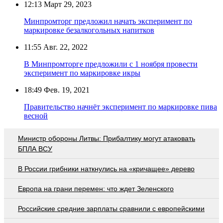
12:13
Март 29, 2023
Минпромторг предложил начать эксперимент по
маркировке безалкогольных напитков
11:55
Авг. 22, 2022
В Минпромторге предложили с 1 ноября провести
эксперимент по маркировке икры
18:49
Фев. 19, 2021
Правительство начнёт эксперимент по маркировке пива
весной
Министр обороны Литвы: Прибалтику могут атаковать
БПЛА ВСУ
В России грибники наткнулись на «кричащее» дерево
Европа на грани перемен: что ждет Зеленского
Российские средние зарплаты сравнили с европейскими