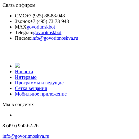
Связь с эфиром
СМС
+7 (925) 88-88-948
Звонок
+7 (495) 73-73-948
MAX
govoritmskbot
Telegram
govoritmskbot
Письмо
info@govoritmoskva.ru
Новости
Интервью
Программы и ведущие
Сетка вещания
Мобильное приложение
Мы в соцсетях
8 (495) 950-62-26
info@govoritmoskva.ru