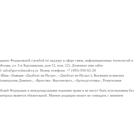
дано Федеральной службой по надзору в сфере связи, информационных технологий и
сква, ул. 3-я Хорошевская, дом 12, пом. 22). Доменное имя сайта
 info@govoritmoskva.ru. Номер телефона: +7 (495) 950-62-26
ш-Шам» (бывшая «Джабхат ан-Нусра», «Джебхат ан-Нусра»), Коалиция исламских
изантропик Дивижн», «Братство» Корчинского, «Артподготовка», Религиозная
ссийской Федерации и международными нормами права и не могут быть использованы без
материал является обязательной. Мнение редакции может не совпадать с мнением