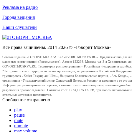
Реклама на радио
Города вещания
Наши слушатели
Все права защищены. 2014-2026 © «Говорит Москва»
Сетевое издание «ГОВОРИТМОСКВА.РУ/GOVORITMOSKVA.RU». Предназначено для лиц стар
массовых коммуникаций (Роскомнадзор). Адрес: 123298, Москва, ул. 3-я Хорошевская, д
GOVORITMOSKVA.RU. Территория распространения – Российская Федерация и зарубежные с
*Экстремистские и террористические организации, запрещенные в Российской Федераци
группировок «Хайят Тахрир аш-Шам», Национал-Большевистская партия, «Аль-Каида», 
организация «Управленческий центр Свидетелей Иеговы в России» и входящие в ее струк
Информация, размещенная на портале, а именно: текстовые материалы, элементы дизайна
разрешения правообладателей. Согласно ст.ст. 1274,1275 ГК РФ, при любом использовани
отдельных авторов и колумнистов.
Сообщение отправлено
play
pause
mute
unmute
max volume