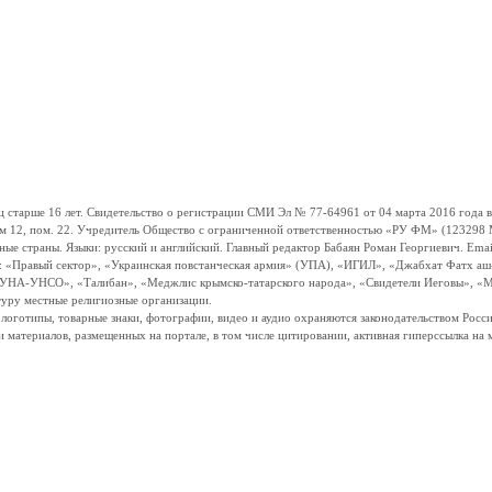
ше 16 лет. Свидетельство о регистрации СМИ Эл № 77-64961 от 04 марта 2016 года вы
ом 12, пом. 22. Учредитель Общество с ограниченной ответственностью «РУ ФМ» (123298 Мо
траны. Языки: русский и английский. Главный редактор Бабаян Роман Георгиевич. Email:
и: «Правый сектор», «Украинская повстанческая армия» (УПА), «ИГИЛ», «Джабхат Фатх а
«УНА-УНСО», «Талибан», «Меджлис крымско-татарского народа», «Свидетели Иеговы», «М
туру местные религиозные организации.
, логотипы, товарные знаки, фотографии, видео и аудио охраняются законодательством Ро
и материалов, размещенных на портале, в том числе цитировании, активная гиперссылка на 