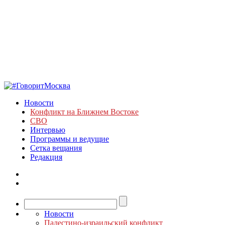
Новости
Конфликт на Ближнем Востоке
СВО
Интервью
Программы и ведущие
Сетка вещания
Редакция
Новости
Палестино-израильский конфликт