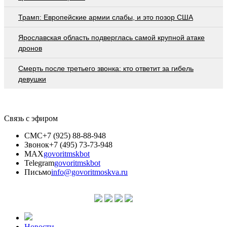
Трамп: Европейские армии слабы, и это позор США
Ярославская область подверглась самой крупной атаке
дронов
Смерть после третьего звонка: кто ответит за гибель
девушки
Связь с эфиром
СМС
+7 (925) 88-88-948
Звонок
+7 (495) 73-73-948
MAX
govoritmskbot
Telegram
govoritmskbot
Письмо
info@govoritmoskva.ru
Новости