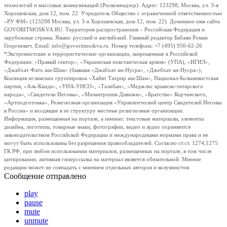
технологий и массовых коммуникаций (Роскомнадзор). Адрес: 123298, Москва, ул. 3-я
Хорошевская, дом 12, пом. 22. Учредитель Общество с ограниченной ответственностью
«РУ ФМ» (123298 Москва, ул. 3-я Хорошевская, дом 12, пом. 22). Доменное имя сайта
GOVORITMOSKVA.RU. Территория распространения – Российская Федерация и
зарубежные страны. Языки: русский и английский. Главный редактор Бабаян Роман
Георгиевич. Email: info@govoritmoskva.ru. Номер телефона: +7 (495) 950-62-26
*Экстремистские и террористические организации, запрещенные в Российской
Федерации: «Правый сектор», «Украинская повстанческая армия» (УПА), «ИГИЛ»,
«Джабхат Фатх аш-Шам» (бывшая «Джабхат ан-Нусра», «Джебхат ан-Нусра»),
Коалиция исламских группировок «Хайят Тахрир аш-Шам», Национал-Большевистская
партия, «Аль-Каида», «УНА-УНСО», «Талибан», «Меджлис крымско-татарского
народа», «Свидетели Иеговы», «Мизантропик Дивижн», «Братство» Корчинского,
«Артподготовка», Религиозная организация «Управленческий центр Свидетелей Иеговы
в России» и входящие в ее структуру местные религиозные организации.
Информация, размещенная на портале, а именно: текстовые материалы, элементы
дизайна, логотипы, товарные знаки, фотографии, видео и аудио охраняются
законодательством Российской Федерации и международными нормами права и не
могут быть использованы без разрешения правообладателей. Согласно ст.ст. 1274,1275
ГК РФ, при любом использовании материалов, размещенных на портале, в том числе
цитировании, активная гиперссылка на материал является обязательной. Мнение
редакции может не совпадать с мнением отдельных авторов и колумнистов.
Сообщение отправлено
play
pause
mute
unmute