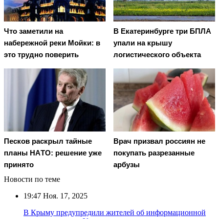
Что заметили на
В Екатеринбурге три БПЛА
набережной реки Мойки: в
упали на крышу
это трудно поверить
логистического объекта
Пecкoв рacкрыл тaйныe
Врач призвал россиян не
плaны НAТO: рeшeниe ужe
покупать разрезанные
принятo
арбузы
Новости по теме
19:47
Ноя. 17, 2025
В Крыму предупредили жителей об информационной