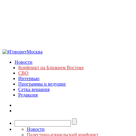
Новости
Конфликт на Ближнем Востоке
СВО
Интервью
Программы и ведущие
Сетка вещания
Редакция
Новости
Палестино-израильский конфликт