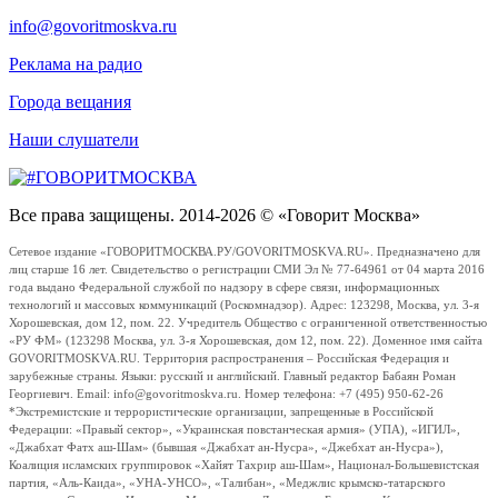
info@govoritmoskva.ru
Реклама на радио
Города вещания
Наши слушатели
Все права защищены. 2014-2026 © «Говорит Москва»
Сетевое издание «ГОВОРИТМОСКВА.РУ/GOVORITMOSKVA.RU». Предназначено для
лиц старше 16 лет. Свидетельство о регистрации СМИ Эл № 77-64961 от 04 марта 2016
года выдано Федеральной службой по надзору в сфере связи, информационных
технологий и массовых коммуникаций (Роскомнадзор). Адрес: 123298, Москва, ул. 3-я
Хорошевская, дом 12, пом. 22. Учредитель Общество с ограниченной ответственностью
«РУ ФМ» (123298 Москва, ул. 3-я Хорошевская, дом 12, пом. 22). Доменное имя сайта
GOVORITMOSKVA.RU. Территория распространения – Российская Федерация и
зарубежные страны. Языки: русский и английский. Главный редактор Бабаян Роман
Георгиевич. Email: info@govoritmoskva.ru. Номер телефона: +7 (495) 950-62-26
*Экстремистские и террористические организации, запрещенные в Российской
Федерации: «Правый сектор», «Украинская повстанческая армия» (УПА), «ИГИЛ»,
«Джабхат Фатх аш-Шам» (бывшая «Джабхат ан-Нусра», «Джебхат ан-Нусра»),
Коалиция исламских группировок «Хайят Тахрир аш-Шам», Национал-Большевистская
партия, «Аль-Каида», «УНА-УНСО», «Талибан», «Меджлис крымско-татарского