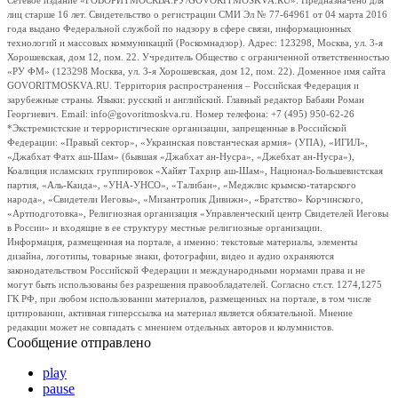
Сетевое издание «ГОВОРИТМОСКВА.РУ/GOVORITMOSKVA.RU». Предназначено для
лиц старше 16 лет. Свидетельство о регистрации СМИ Эл № 77-64961 от 04 марта 2016
года выдано Федеральной службой по надзору в сфере связи, информационных
технологий и массовых коммуникаций (Роскомнадзор). Адрес: 123298, Москва, ул. 3-я
Хорошевская, дом 12, пом. 22. Учредитель Общество с ограниченной ответственностью
«РУ ФМ» (123298 Москва, ул. 3-я Хорошевская, дом 12, пом. 22). Доменное имя сайта
GOVORITMOSKVA.RU. Территория распространения – Российская Федерация и
зарубежные страны. Языки: русский и английский. Главный редактор Бабаян Роман
Георгиевич. Email: info@govoritmoskva.ru. Номер телефона: +7 (495) 950-62-26
*Экстремистские и террористические организации, запрещенные в Российской
Федерации: «Правый сектор», «Украинская повстанческая армия» (УПА), «ИГИЛ»,
«Джабхат Фатх аш-Шам» (бывшая «Джабхат ан-Нусра», «Джебхат ан-Нусра»),
Коалиция исламских группировок «Хайят Тахрир аш-Шам», Национал-Большевистская
партия, «Аль-Каида», «УНА-УНСО», «Талибан», «Меджлис крымско-татарского
народа», «Свидетели Иеговы», «Мизантропик Дивижн», «Братство» Корчинского,
«Артподготовка», Религиозная организация «Управленческий центр Свидетелей Иеговы
в России» и входящие в ее структуру местные религиозные организации.
Информация, размещенная на портале, а именно: текстовые материалы, элементы
дизайна, логотипы, товарные знаки, фотографии, видео и аудио охраняются
законодательством Российской Федерации и международными нормами права и не
могут быть использованы без разрешения правообладателей. Согласно ст.ст. 1274,1275
ГК РФ, при любом использовании материалов, размещенных на портале, в том числе
цитировании, активная гиперссылка на материал является обязательной. Мнение
редакции может не совпадать с мнением отдельных авторов и колумнистов.
Сообщение отправлено
play
pause