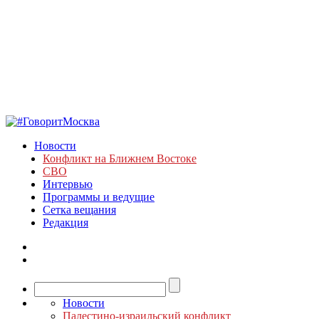
Новости
Конфликт на Ближнем Востоке
СВО
Интервью
Программы и ведущие
Сетка вещания
Редакция
Новости
Палестино-израильский конфликт