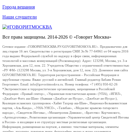
Города вещания
Наши слушатели
Все права защищены. 2014-2026 © «Говорит Москва»
Сетевое издание «ГОВОРИТМОСКВА.РУ/GOVORITMOSKVA.RU». Предназначено для
лиц старше 16 лет. Свидетельство о регистрации СМИ Эл № 77-64961 от 04 марта 2016
года выдано Федеральной службой по надзору в сфере связи, информационных
технологий и массовых коммуникаций (Роскомнадзор). Адрес: 123298, Москва, ул. 3-я
Хорошевская, дом 12, пом. 22. Учредитель Общество с ограниченной ответственностью
«РУ ФМ» (123298 Москва, ул. 3-я Хорошевская, дом 12, пом. 22). Доменное имя сайта
GOVORITMOSKVA.RU. Территория распространения – Российская Федерация и
зарубежные страны. Языки: русский и английский. Главный редактор Бабаян Роман
Георгиевич. Email: info@govoritmoskva.ru. Номер телефона: +7 (495) 950-62-26
*Экстремистские и террористические организации, запрещенные в Российской
Федерации: «Правый сектор», «Украинская повстанческая армия» (УПА), «ИГИЛ»,
«Джабхат Фатх аш-Шам» (бывшая «Джабхат ан-Нусра», «Джебхат ан-Нусра»),
Коалиция исламских группировок «Хайят Тахрир аш-Шам», Национал-Большевистская
партия, «Аль-Каида», «УНА-УНСО», «Талибан», «Меджлис крымско-татарского
народа», «Свидетели Иеговы», «Мизантропик Дивижн», «Братство» Корчинского,
«Артподготовка», Религиозная организация «Управленческий центр Свидетелей Иеговы
в России» и входящие в ее структуру местные религиозные организации.
Информация, размещенная на портале, а именно: текстовые материалы, элементы
дизайна, логотипы, товарные знаки, фотографии, видео и аудио охраняются