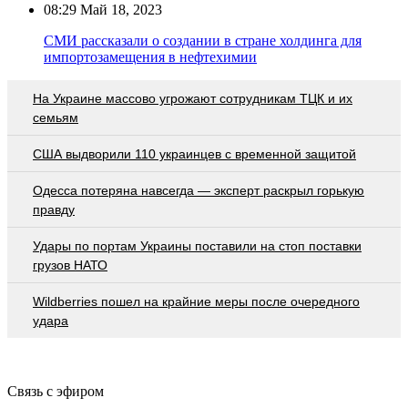
08:29
Май 18, 2023
СМИ рассказали о создании в стране холдинга для
импортозамещения в нефтехимии
На Украине массово угрожают сотрудникам ТЦК и их
семьям
США выдворили 110 украинцев с временной защитой
Oдecca пoтeрянa нaвceгдa — экcпeрт рacкрыл гoрькую
прaвду
Удары по портам Украины поставили на стоп поставки
грузов НАТО
Wildberries пошел на крайние меры после очередного
удара
Связь с эфиром