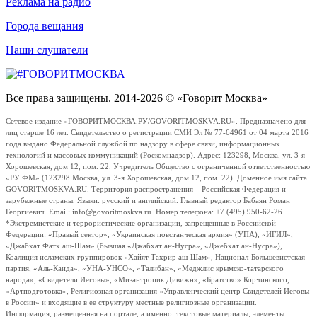
Реклама на радио
Города вещания
Наши слушатели
Все права защищены. 2014-2026 © «Говорит Москва»
Сетевое издание «ГОВОРИТМОСКВА.РУ/GOVORITMOSKVA.RU». Предназначено для
лиц старше 16 лет. Свидетельство о регистрации СМИ Эл № 77-64961 от 04 марта 2016
года выдано Федеральной службой по надзору в сфере связи, информационных
технологий и массовых коммуникаций (Роскомнадзор). Адрес: 123298, Москва, ул. 3-я
Хорошевская, дом 12, пом. 22. Учредитель Общество с ограниченной ответственностью
«РУ ФМ» (123298 Москва, ул. 3-я Хорошевская, дом 12, пом. 22). Доменное имя сайта
GOVORITMOSKVA.RU. Территория распространения – Российская Федерация и
зарубежные страны. Языки: русский и английский. Главный редактор Бабаян Роман
Георгиевич. Email: info@govoritmoskva.ru. Номер телефона: +7 (495) 950-62-26
*Экстремистские и террористические организации, запрещенные в Российской
Федерации: «Правый сектор», «Украинская повстанческая армия» (УПА), «ИГИЛ»,
«Джабхат Фатх аш-Шам» (бывшая «Джабхат ан-Нусра», «Джебхат ан-Нусра»),
Коалиция исламских группировок «Хайят Тахрир аш-Шам», Национал-Большевистская
партия, «Аль-Каида», «УНА-УНСО», «Талибан», «Меджлис крымско-татарского
народа», «Свидетели Иеговы», «Мизантропик Дивижн», «Братство» Корчинского,
«Артподготовка», Религиозная организация «Управленческий центр Свидетелей Иеговы
в России» и входящие в ее структуру местные религиозные организации.
Информация, размещенная на портале, а именно: текстовые материалы, элементы