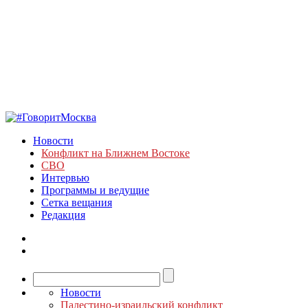
Новости
Конфликт на Ближнем Востоке
СВО
Интервью
Программы и ведущие
Сетка вещания
Редакция
Новости
Палестино-израильский конфликт