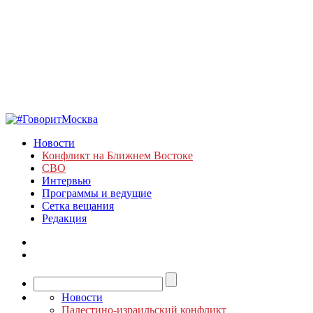
Новости
Конфликт на Ближнем Востоке
СВО
Интервью
Программы и ведущие
Сетка вещания
Редакция
Новости
Палестино-израильский конфликт