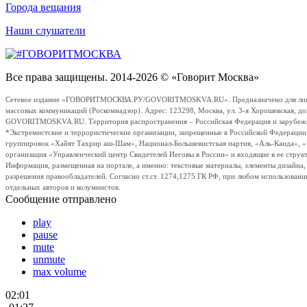
Города вещания
Наши слушатели
Все права защищены. 2014-2026 © «Говорит Москва»
Сетевое издание «ГОВОРИТМОСКВА.РУ/GOVORITMOSKVA.RU». Предназначено для лиц стар
массовых коммуникаций (Роскомнадзор). Адрес: 123298, Москва, ул. 3-я Хорошевская, д
GOVORITMOSKVA.RU. Территория распространения – Российская Федерация и зарубежные с
*Экстремистские и террористические организации, запрещенные в Российской Федераци
группировок «Хайят Тахрир аш-Шам», Национал-Большевистская партия, «Аль-Каида», 
организация «Управленческий центр Свидетелей Иеговы в России» и входящие в ее струк
Информация, размещенная на портале, а именно: текстовые материалы, элементы дизайна
разрешения правообладателей. Согласно ст.ст. 1274,1275 ГК РФ, при любом использовани
отдельных авторов и колумнистов.
Сообщение отправлено
play
pause
mute
unmute
max volume
02:01