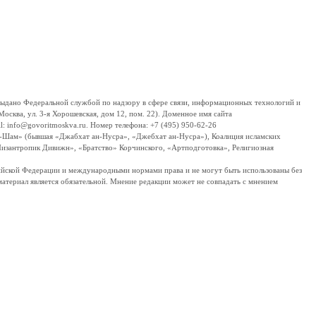
дано Федеральной службой по надзору в сфере связи, информационных технологий и
сква, ул. 3-я Хорошевская, дом 12, пом. 22). Доменное имя сайта
 info@govoritmoskva.ru. Номер телефона: +7 (495) 950-62-26
ш-Шам» (бывшая «Джабхат ан-Нусра», «Джебхат ан-Нусра»), Коалиция исламских
изантропик Дивижн», «Братство» Корчинского, «Артподготовка», Религиозная
ссийской Федерации и международными нормами права и не могут быть использованы без
материал является обязательной. Мнение редакции может не совпадать с мнением