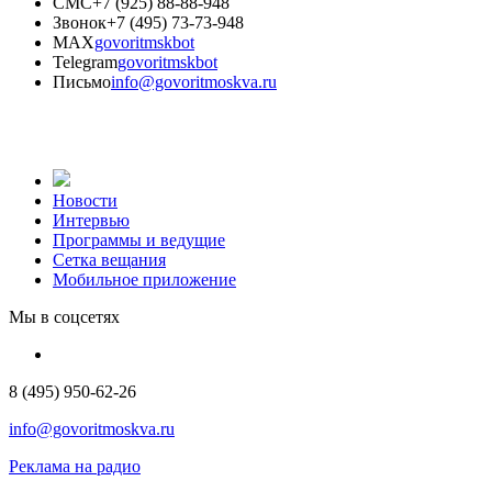
СМС
+7 (925) 88-88-948
Звонок
+7 (495) 73-73-948
MAX
govoritmskbot
Telegram
govoritmskbot
Письмо
info@govoritmoskva.ru
Новости
Интервью
Программы и ведущие
Сетка вещания
Мобильное приложение
Мы в соцсетях
8 (495) 950-62-26
info@govoritmoskva.ru
Реклама на радио