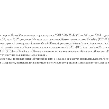
ше 16 лет. Свидетельство о регистрации СМИ Эл № 77-64961 от 04 марта 2016 года вы
ом 12, пом. 22. Учредитель Общество с ограниченной ответственностью «РУ ФМ» (123298 Мо
траны. Языки: русский и английский. Главный редактор Бабаян Роман Георгиевич. Email:
и: «Правый сектор», «Украинская повстанческая армия» (УПА), «ИГИЛ», «Джабхат Фатх а
«УНА-УНСО», «Талибан», «Меджлис крымско-татарского народа», «Свидетели Иеговы», «М
туру местные религиозные организации.
, логотипы, товарные знаки, фотографии, видео и аудио охраняются законодательством Ро
и материалов, размещенных на портале, в том числе цитировании, активная гиперссылка на 