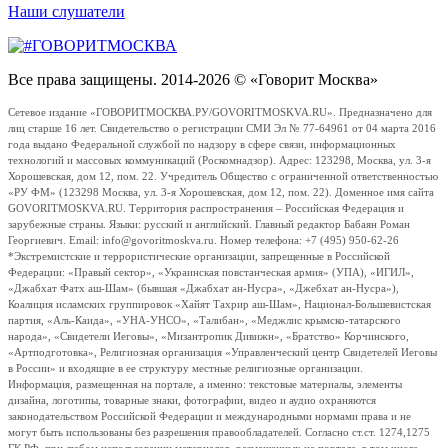
Наши слушатели
Все права защищены. 2014-2026 © «Говорит Москва»
Сетевое издание «ГОВОРИТМОСКВА.РУ/GOVORITMOSKVA.RU». Предназначено для
лиц старше 16 лет. Свидетельство о регистрации СМИ Эл № 77-64961 от 04 марта 2016
года выдано Федеральной службой по надзору в сфере связи, информационных
технологий и массовых коммуникаций (Роскомнадзор). Адрес: 123298, Москва, ул. 3-я
Хорошевская, дом 12, пом. 22. Учредитель Общество с ограниченной ответственностью
«РУ ФМ» (123298 Москва, ул. 3-я Хорошевская, дом 12, пом. 22). Доменное имя сайта
GOVORITMOSKVA.RU. Территория распространения – Российская Федерация и
зарубежные страны. Языки: русский и английский. Главный редактор Бабаян Роман
Георгиевич. Email: info@govoritmoskva.ru. Номер телефона: +7 (495) 950-62-26
*Экстремистские и террористические организации, запрещенные в Российской
Федерации: «Правый сектор», «Украинская повстанческая армия» (УПА), «ИГИЛ»,
«Джабхат Фатх аш-Шам» (бывшая «Джабхат ан-Нусра», «Джебхат ан-Нусра»),
Коалиция исламских группировок «Хайят Тахрир аш-Шам», Национал-Большевистская
партия, «Аль-Каида», «УНА-УНСО», «Талибан», «Меджлис крымско-татарского
народа», «Свидетели Иеговы», «Мизантропик Дивижн», «Братство» Корчинского,
«Артподготовка», Религиозная организация «Управленческий центр Свидетелей Иеговы
в России» и входящие в ее структуру местные религиозные организации.
Информация, размещенная на портале, а именно: текстовые материалы, элементы
дизайна, логотипы, товарные знаки, фотографии, видео и аудио охраняются
законодательством Российской Федерации и международными нормами права и не
могут быть использованы без разрешения правообладателей. Согласно ст.ст. 1274,1275