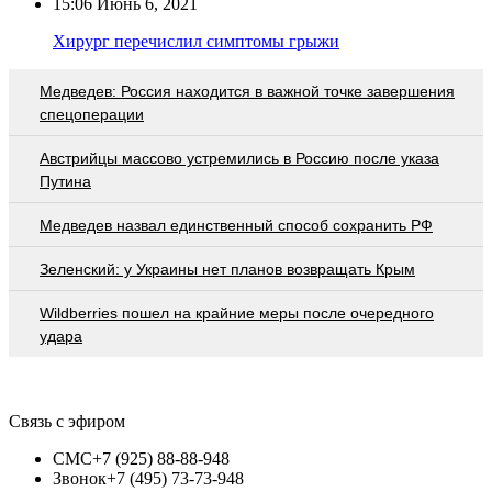
15:06
Июнь 6, 2021
Хирург перечислил симптомы грыжи
Медведев: Россия находится в важной точке завершения
спецоперации
Австрийцы массово устремились в Россию после указа
Путина
Медведев назвал единственный способ сохранить РФ
Зеленский: у Украины нет планов возвращать Крым
Wildberries пошел на крайние меры после очередного
удара
Связь с эфиром
СМС
+7 (925) 88-88-948
Звонок
+7 (495) 73-73-948