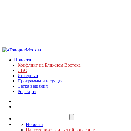
Новости
Конфликт на Ближнем Востоке
СВО
Интервью
Программы и ведущие
Сетка вещания
Редакция
Новости
Палестино-израильский конфликт