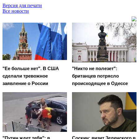
Версия для печати
Все новости
"Ее больше нет". В США
"Никто не полезет":
сделали тревожное
британцев потрясло
заявление о России
происходящее в Одессе
"Путин ждет тебя": в
Соскин: визит Зеленского в