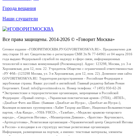
Города вещания
Наши слушатели
Все права защищены. 2014-2026 © «Говорит Москва»
Сетевое издание «ГОВОРИТМОСКВА.РУ/GOVORITMOSKVA.RU». Предназначено для
лиц старше 16 лет. Свидетельство о регистрации СМИ Эл № 77-64961 от 04 марта 2016
года выдано Федеральной службой по надзору в сфере связи, информационных
технологий и массовых коммуникаций (Роскомнадзор). Адрес: 123298, Москва, ул. 3-я
Хорошевская, дом 12, пом. 22. Учредитель Общество с ограниченной ответственностью
«РУ ФМ» (123298 Москва, ул. 3-я Хорошевская, дом 12, пом. 22). Доменное имя сайта
GOVORITMOSKVA.RU. Территория распространения – Российская Федерация и
зарубежные страны. Языки: русский и английский. Главный редактор Бабаян Роман
Георгиевич. Email: info@govoritmoskva.ru. Номер телефона: +7 (495) 950-62-26
*Экстремистские и террористические организации, запрещенные в Российской
Федерации: «Правый сектор», «Украинская повстанческая армия» (УПА), «ИГИЛ»,
«Джабхат Фатх аш-Шам» (бывшая «Джабхат ан-Нусра», «Джебхат ан-Нусра»),
Коалиция исламских группировок «Хайят Тахрир аш-Шам», Национал-Большевистская
партия, «Аль-Каида», «УНА-УНСО», «Талибан», «Меджлис крымско-татарского
народа», «Свидетели Иеговы», «Мизантропик Дивижн», «Братство» Корчинского,
«Артподготовка», Религиозная организация «Управленческий центр Свидетелей Иеговы
в России» и входящие в ее структуру местные религиозные организации.
Информация, размещенная на портале, а именно: текстовые материалы, элементы