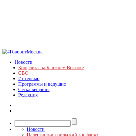
Новости
Конфликт на Ближнем Востоке
СВО
Интервью
Программы и ведущие
Сетка вещания
Редакция
Новости
Палестино-израильский конфликт