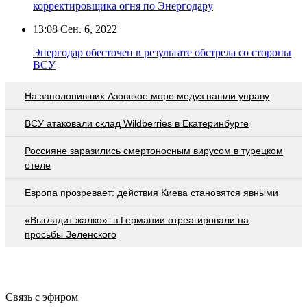
корректировщика огня по Энергодару
13:08
Сен. 6, 2022
Энергодар обесточен в результате обстрела со стороны
ВСУ
На заполонивших Азовское море медуз нашли управу
ВСУ атаковали склад Wildberries в Екатеринбурге
Россияне заразились смертоносным вирусом в турецком
отеле
Европа прозревает: действия Киева становятся явными
«Выглядит жалко»: в Германии отреагировали на
просьбы Зеленского
Связь с эфиром