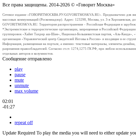
Все права защищены. 2014-2026 © «Говорит Москва»
Сетевое издание «ГОВОРИТМОСКВА.РУ/GOVORITMOSKVA.RU». Предназначено для лиц стар
массовых коммуникаций (Роскомнадзор). Адрес: 123298, Москва, ул. 3-я Хорошевская, д
GOVORITMOSKVA.RU. Территория распространения – Российская Федерация и зарубежные с
*Экстремистские и террористические организации, запрещенные в Российской Федераци
группировок «Хайят Тахрир аш-Шам», Национал-Большевистская партия, «Аль-Каида», 
организация «Управленческий центр Свидетелей Иеговы в России» и входящие в ее струк
Информация, размещенная на портале, а именно: текстовые материалы, элементы дизайна
разрешения правообладателей. Согласно ст.ст. 1274,1275 ГК РФ, при любом использовани
отдельных авторов и колумнистов.
Сообщение отправлено
play
pause
mute
unmute
max volume
02:01
-01:27
repeat off
Update Required
To play the media you will need to either update yo