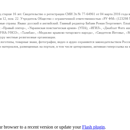
ше 16 лет. Свидетельство о регистрации СМИ Эл № 77-64961 от 04 марта 2016 года вы
ом 12, пом. 22. Учредитель Общество с ограниченной ответственностью «РУ ФМ» (123298 Мо
траны. Языки: русский и английский. Главный редактор Бабаян Роман Георгиевич. Email:
и: «Правый сектор», «Украинская повстанческая армия» (УПА), «ИГИЛ», «Джабхат Фатх а
«УНА-УНСО», «Талибан», «Меджлис крымско-татарского народа», «Свидетели Иеговы», «М
туру местные религиозные организации.
, логотипы, товарные знаки, фотографии, видео и аудио охраняются законодательством Ро
и материалов, размещенных на портале, в том числе цитировании, активная гиперссылка на 
ur browser to a recent version or update your
Flash plugin
.