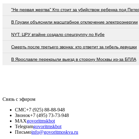
"Не первая жертва" Кто стоит за убийством ребенка под Пете
В Грузии объяснили масштабное отключение электроэнергии
NYT: ЦРУ втайне создало спецгруппу по Кубе
Смерть после третьего звонка: кто ответит за гибель девушки
В Ярославле перекрыли выезд в сторону Москвы из-за БПЛА
Связь с эфиром
СМС
+7 (925) 88-88-948
Звонок
+7 (495) 73-73-948
MAX
govoritmskbot
Telegram
govoritmskbot
Письмо
info@govoritmoskva.ru