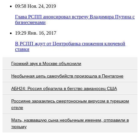
09:58
Ноя. 24, 2019
Глава РСПП анонсировал встречу Владимира Путина с
бизнесменами
19:29
Янв. 16, 2017
В РСПП ждут от Центробанка снижения ключевой
ставки
Громкий звук в Москве объяснили
Необычная цепь самоубийств произошла в Пентагоне
АБН24: Россия обратила в бегство авианосец США
Россияне заразились смертоносным вирусом в турецком
отеле
Мать, назвавшую сына необычным именем, отправили в
тюрьму