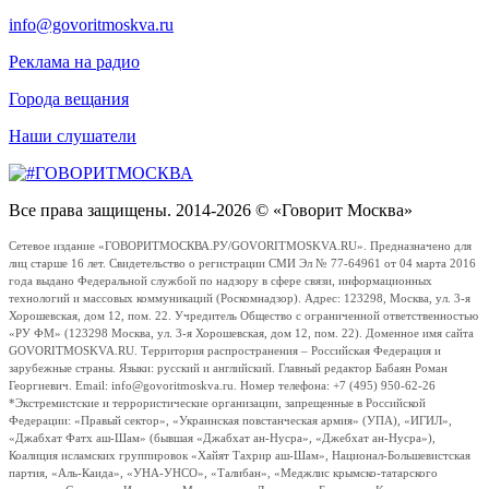
info@govoritmoskva.ru
Реклама на радио
Города вещания
Наши слушатели
Все права защищены. 2014-2026 © «Говорит Москва»
Сетевое издание «ГОВОРИТМОСКВА.РУ/GOVORITMOSKVA.RU». Предназначено для
лиц старше 16 лет. Свидетельство о регистрации СМИ Эл № 77-64961 от 04 марта 2016
года выдано Федеральной службой по надзору в сфере связи, информационных
технологий и массовых коммуникаций (Роскомнадзор). Адрес: 123298, Москва, ул. 3-я
Хорошевская, дом 12, пом. 22. Учредитель Общество с ограниченной ответственностью
«РУ ФМ» (123298 Москва, ул. 3-я Хорошевская, дом 12, пом. 22). Доменное имя сайта
GOVORITMOSKVA.RU. Территория распространения – Российская Федерация и
зарубежные страны. Языки: русский и английский. Главный редактор Бабаян Роман
Георгиевич. Email: info@govoritmoskva.ru. Номер телефона: +7 (495) 950-62-26
*Экстремистские и террористические организации, запрещенные в Российской
Федерации: «Правый сектор», «Украинская повстанческая армия» (УПА), «ИГИЛ»,
«Джабхат Фатх аш-Шам» (бывшая «Джабхат ан-Нусра», «Джебхат ан-Нусра»),
Коалиция исламских группировок «Хайят Тахрир аш-Шам», Национал-Большевистская
партия, «Аль-Каида», «УНА-УНСО», «Талибан», «Меджлис крымско-татарского