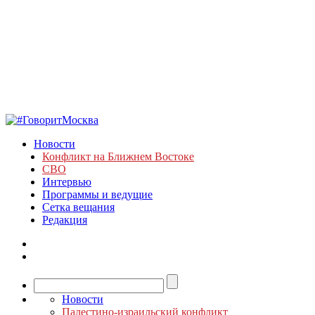
Новости
Конфликт на Ближнем Востоке
СВО
Интервью
Программы и ведущие
Сетка вещания
Редакция
Новости
Палестино-израильский конфликт