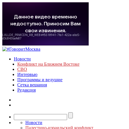
Новости
Конфликт на Ближнем Востоке
СВО
Интервью
Программы и ведущие
Сетка вещания
Редакция
Новости
Палестино-израильский конфликт