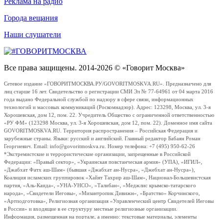
Реклама на радио
Города вещания
Наши слушатели
Все права защищены. 2014-2026 © «Говорит Москва»
Сетевое издание «ГОВОРИТМОСКВА.РУ/GOVORITMOSKVA.RU». Предназначено для
лиц старше 16 лет. Свидетельство о регистрации СМИ Эл № 77-64961 от 04 марта 2016
года выдано Федеральной службой по надзору в сфере связи, информационных
технологий и массовых коммуникаций (Роскомнадзор). Адрес: 123298, Москва, ул. 3-я
Хорошевская, дом 12, пом. 22. Учредитель Общество с ограниченной ответственностью
«РУ ФМ» (123298 Москва, ул. 3-я Хорошевская, дом 12, пом. 22). Доменное имя сайта
GOVORITMOSKVA.RU. Территория распространения – Российская Федерация и
зарубежные страны. Языки: русский и английский. Главный редактор Бабаян Роман
Георгиевич. Email: info@govoritmoskva.ru. Номер телефона: +7 (495) 950-62-26
*Экстремистские и террористические организации, запрещенные в Российской
Федерации: «Правый сектор», «Украинская повстанческая армия» (УПА), «ИГИЛ»,
«Джабхат Фатх аш-Шам» (бывшая «Джабхат ан-Нусра», «Джебхат ан-Нусра»),
Коалиция исламских группировок «Хайят Тахрир аш-Шам», Национал-Большевистская
партия, «Аль-Каида», «УНА-УНСО», «Талибан», «Меджлис крымско-татарского
народа», «Свидетели Иеговы», «Мизантропик Дивижн», «Братство» Корчинского,
«Артподготовка», Религиозная организация «Управленческий центр Свидетелей Иеговы
в России» и входящие в ее структуру местные религиозные организации.
Информация, размещенная на портале, а именно: текстовые материалы, элементы