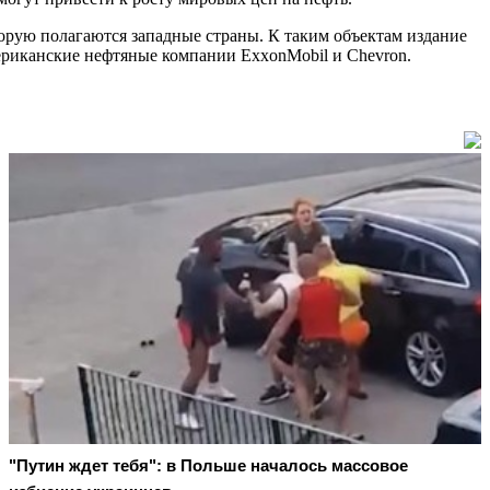
торую полагаются западные страны. К таким объектам издание
ериканские нефтяные компании ExxonMobil и Chevron.
"Путин ждет тебя": в Польше началось массовое