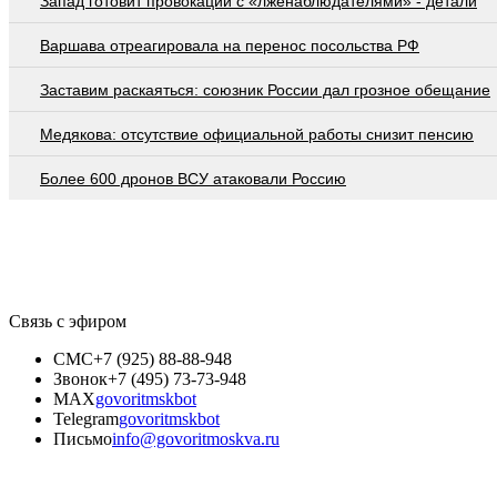
Запад готовит провокации с «лженаблюдателями» - детали
Варшава отреагировала на перенос посольства РФ
Заставим раскаяться: союзник России дал грозное обещание
Медякова: отсутствие официальной работы снизит пенсию
Более 600 дронов ВСУ атаковали Россию
Связь с эфиром
СМС
+7 (925) 88-88-948
Звонок
+7 (495) 73-73-948
MAX
govoritmskbot
Telegram
govoritmskbot
Письмо
info@govoritmoskva.ru