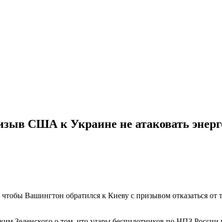
изыв США к Украине не атаковать энер
ы, чтобы Вашингтон обратился к Киеву с призывом отказаться от
ежим Зеленского о том, что удары беспилотников по НПЗ России 