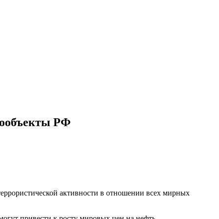
гообъекты РФ
 террористической активности в отношении всех мирных
могут привести к росту мировых цен на нефть.