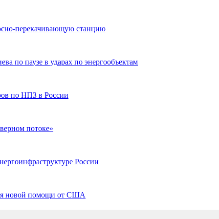
осно-перекачивающую станцию
ева по паузе в ударах по энергообъектам
ов по НПЗ в России
верном потоке»
энергоинфраструктуре России
вия новой помощи от США