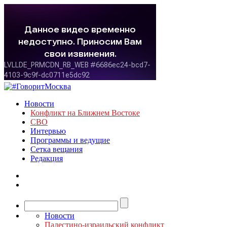
Новости
Конфликт на Ближнем Востоке
СВО
Интервью
Программы и ведущие
Сетка вещания
Редакция
Новости
Палестино-израильский конфликт