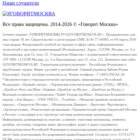
Наши слушатели
Все права защищены. 2014-2026 © «Говорит Москва»
Сетевое издание «ГОВОРИТМОСКВА.РУ/GOVORITMOSKVA.RU». Предназначено для
лиц старше 16 лет. Свидетельство о регистрации СМИ Эл № 77-64961 от 04 марта 2016
года выдано Федеральной службой по надзору в сфере связи, информационных
технологий и массовых коммуникаций (Роскомнадзор). Адрес: 123298, Москва, ул. 3-я
Хорошевская, дом 12, пом. 22. Учредитель Общество с ограниченной ответственностью
«РУ ФМ» (123298 Москва, ул. 3-я Хорошевская, дом 12, пом. 22). Доменное имя сайта
GOVORITMOSKVA.RU. Территория распространения – Российская Федерация и
зарубежные страны. Языки: русский и английский. Главный редактор Бабаян Роман
Георгиевич. Email: info@govoritmoskva.ru. Номер телефона: +7 (495) 950-62-26
*Экстремистские и террористические организации, запрещенные в Российской
Федерации: «Правый сектор», «Украинская повстанческая армия» (УПА), «ИГИЛ»,
«Джабхат Фатх аш-Шам» (бывшая «Джабхат ан-Нусра», «Джебхат ан-Нусра»),
Коалиция исламских группировок «Хайят Тахрир аш-Шам», Национал-Большевистская
партия, «Аль-Каида», «УНА-УНСО», «Талибан», «Меджлис крымско-татарского
народа», «Свидетели Иеговы», «Мизантропик Дивижн», «Братство» Корчинского,
«Артподготовка», Религиозная организация «Управленческий центр Свидетелей Иеговы
в России» и входящие в ее структуру местные религиозные организации.
Информация, размещенная на портале, а именно: текстовые материалы, элементы
дизайна, логотипы, товарные знаки, фотографии, видео и аудио охраняются
законодательством Российской Федерации и международными нормами права и не
могут быть использованы без разрешения правообладателей. Согласно ст.ст. 1274,1275
ГК РФ, при любом использовании материалов, размещенных на портале, в том числе