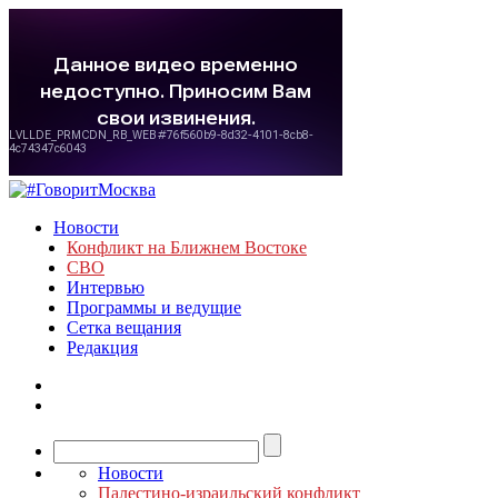
Новости
Конфликт на Ближнем Востоке
СВО
Интервью
Программы и ведущие
Сетка вещания
Редакция
Новости
Палестино-израильский конфликт