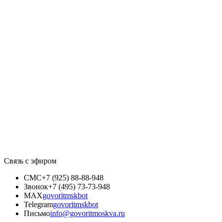
Связь с эфиром
СМС
+7 (925) 88-88-948
Звонок
+7 (495) 73-73-948
MAX
govoritmskbot
Telegram
govoritmskbot
Письмо
info@govoritmoskva.ru