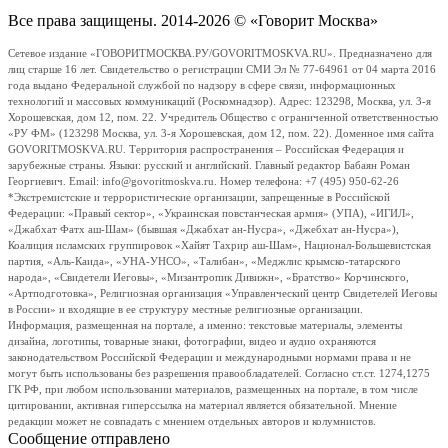
Все права защищены. 2014-2026 © «Говорит Москва»
Сетевое издание «ГОВОРИТМОСКВА.РУ/GOVORITMOSKVA.RU». Предназначено для
лиц старше 16 лет. Свидетельство о регистрации СМИ Эл № 77-64961 от 04 марта 2016
года выдано Федеральной службой по надзору в сфере связи, информационных
технологий и массовых коммуникаций (Роскомнадзор). Адрес: 123298, Москва, ул. 3-я
Хорошевская, дом 12, пом. 22. Учредитель Общество с ограниченной ответственностью
«РУ ФМ» (123298 Москва, ул. 3-я Хорошевская, дом 12, пом. 22). Доменное имя сайта
GOVORITMOSKVA.RU. Территория распространения – Российская Федерация и
зарубежные страны. Языки: русский и английский. Главный редактор Бабаян Роман
Георгиевич. Email: info@govoritmoskva.ru. Номер телефона: +7 (495) 950-62-26
*Экстремистские и террористические организации, запрещенные в Российской
Федерации: «Правый сектор», «Украинская повстанческая армия» (УПА), «ИГИЛ»,
«Джабхат Фатх аш-Шам» (бывшая «Джабхат ан-Нусра», «Джебхат ан-Нусра»),
Коалиция исламских группировок «Хайят Тахрир аш-Шам», Национал-Большевистская
партия, «Аль-Каида», «УНА-УНСО», «Талибан», «Меджлис крымско-татарского
народа», «Свидетели Иеговы», «Мизантропик Дивижн», «Братство» Корчинского,
«Артподготовка», Религиозная организация «Управленческий центр Свидетелей Иеговы
в России» и входящие в ее структуру местные религиозные организации.
Информация, размещенная на портале, а именно: текстовые материалы, элементы
дизайна, логотипы, товарные знаки, фотографии, видео и аудио охраняются
законодательством Российской Федерации и международными нормами права и не
могут быть использованы без разрешения правообладателей. Согласно ст.ст. 1274,1275
ГК РФ, при любом использовании материалов, размещенных на портале, в том числе
цитировании, активная гиперссылка на материал является обязательной. Мнение
редакции может не совпадать с мнением отдельных авторов и колумнистов.
Сообщение отправлено