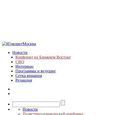
Новости
Конфликт на Ближнем Востоке
СВО
Интервью
Программы и ведущие
Сетка вещания
Редакция
Новости
Палестино-израильский конфликт