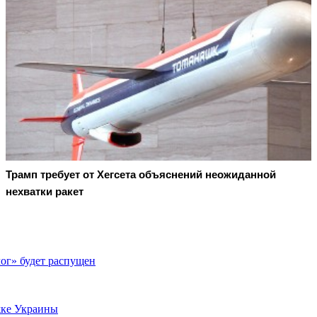
Трамп требует от Хегсета объяснений неожиданной
нехватки ракет
ог» будет распущен
жке Украины