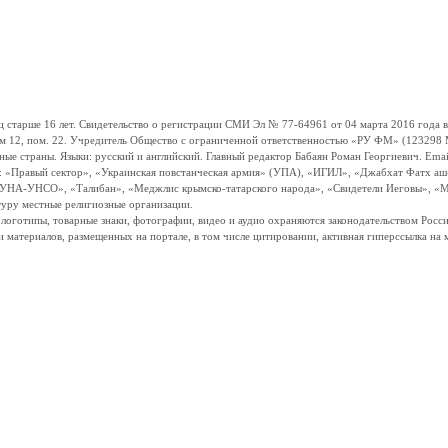
ше 16 лет. Свидетельство о регистрации СМИ Эл № 77-64961 от 04 марта 2016 года вы
ом 12, пом. 22. Учредитель Общество с ограниченной ответственностью «РУ ФМ» (123298 Мо
траны. Языки: русский и английский. Главный редактор Бабаян Роман Георгиевич. Email:
и: «Правый сектор», «Украинская повстанческая армия» (УПА), «ИГИЛ», «Джабхат Фатх а
«УНА-УНСО», «Талибан», «Меджлис крымско-татарского народа», «Свидетели Иеговы», «М
туру местные религиозные организации.
, логотипы, товарные знаки, фотографии, видео и аудио охраняются законодательством Ро
и материалов, размещенных на портале, в том числе цитировании, активная гиперссылка на 