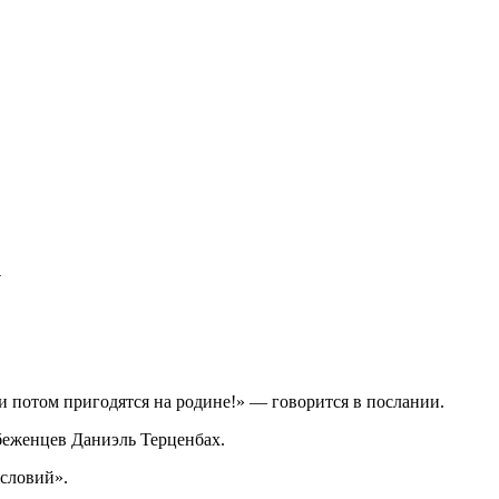
у
и потом пригодятся на родине!» — говорится в послании.
еженцев Даниэль Терценбах.
условий».