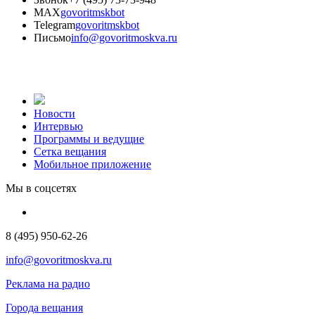
MAX
govoritmskbot
Telegram
govoritmskbot
Письмо
info@govoritmoskva.ru
Новости
Интервью
Программы и ведущие
Сетка вещания
Мобильное приложение
Мы в соцсетях
8 (495) 950-62-26
info@govoritmoskva.ru
Реклама на радио
Города вещания