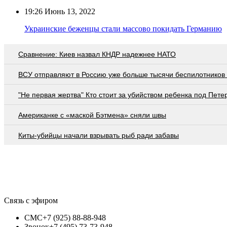
19:26
Июнь 13, 2022
Украинские беженцы стали массово покидать Германию
Сравнение: Киев назвал КНДР надежнее НАТО
ВСУ отправляют в Россию уже больше тысячи беспилотников 
"Не первая жертва" Кто стоит за убийством ребенка под Пете
Американке с «маской Бэтмена» сняли швы
Киты-убийцы начали взрывать рыб ради забавы
Связь с эфиром
СМС
+7 (925) 88-88-948
Звонок
+7 (495) 73-73-948