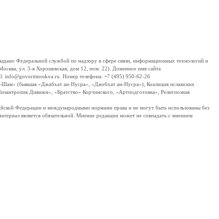
дано Федеральной службой по надзору в сфере связи, информационных технологий и
сква, ул. 3-я Хорошевская, дом 12, пом. 22). Доменное имя сайта
 info@govoritmoskva.ru. Номер телефона: +7 (495) 950-62-26
ш-Шам» (бывшая «Джабхат ан-Нусра», «Джебхат ан-Нусра»), Коалиция исламских
изантропик Дивижн», «Братство» Корчинского, «Артподготовка», Религиозная
ссийской Федерации и международными нормами права и не могут быть использованы без
материал является обязательной. Мнение редакции может не совпадать с мнением