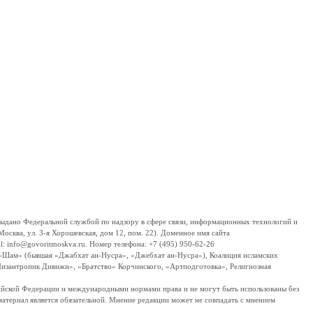
дано Федеральной службой по надзору в сфере связи, информационных технологий и
сква, ул. 3-я Хорошевская, дом 12, пом. 22). Доменное имя сайта
 info@govoritmoskva.ru. Номер телефона: +7 (495) 950-62-26
ш-Шам» (бывшая «Джабхат ан-Нусра», «Джебхат ан-Нусра»), Коалиция исламских
изантропик Дивижн», «Братство» Корчинского, «Артподготовка», Религиозная
ссийской Федерации и международными нормами права и не могут быть использованы без
материал является обязательной. Мнение редакции может не совпадать с мнением