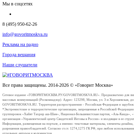
Мы в соцсетях
8 (495) 950-62-26
info@govoritmoskva.ru
Реклама на радио
Города вещания
Наши слушатели
Все права защищены. 2014-2026 © «Говорит Москва»
Сетевое издание «ГОВОРИТМОСКВА.РУ/GOVORITMOSKVA.RU». Предназначено для лиц стар
массовых коммуникаций (Роскомнадзор). Адрес: 123298, Москва, ул. 3-я Хорошевская, д
GOVORITMOSKVA.RU. Территория распространения – Российская Федерация и зарубежные с
*Экстремистские и террористические организации, запрещенные в Российской Федераци
группировок «Хайят Тахрир аш-Шам», Национал-Большевистская партия, «Аль-Каида», 
организация «Управленческий центр Свидетелей Иеговы в России» и входящие в ее струк
Информация, размещенная на портале, а именно: текстовые материалы, элементы дизайна
разрешения правообладателей. Согласно ст.ст. 1274,1275 ГК РФ, при любом использовани
отдельных авторов и колумнистов.