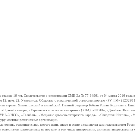
ше 16 лет. Свидетельство о регистрации СМИ Эл № 77-64961 от 04 марта 2016 года вы
ом 12, пом. 22. Учредитель Общество с ограниченной ответственностью «РУ ФМ» (123298 Мо
траны. Языки: русский и английский. Главный редактор Бабаян Роман Георгиевич. Email:
и: «Правый сектор», «Украинская повстанческая армия» (УПА), «ИГИЛ», «Джабхат Фатх а
«УНА-УНСО», «Талибан», «Меджлис крымско-татарского народа», «Свидетели Иеговы», «М
туру местные религиозные организации.
, логотипы, товарные знаки, фотографии, видео и аудио охраняются законодательством Ро
и материалов, размещенных на портале, в том числе цитировании, активная гиперссылка на 