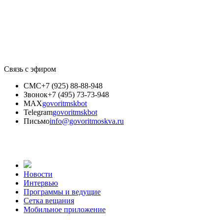
Связь с эфиром
СМС
+7 (925) 88-88-948
Звонок
+7 (495) 73-73-948
MAX
govoritmskbot
Telegram
govoritmskbot
Письмо
info@govoritmoskva.ru
Новости
Интервью
Программы и ведущие
Сетка вещания
Мобильное приложение