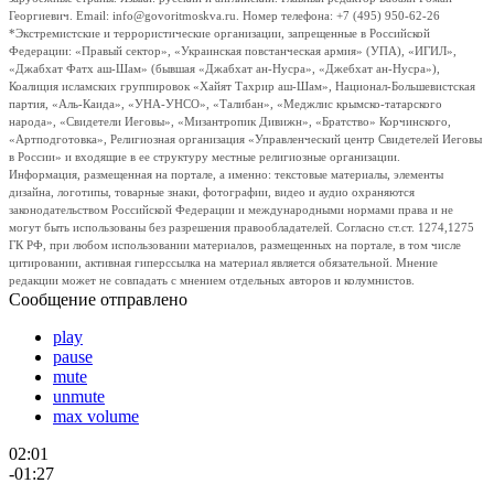
Георгиевич. Email: info@govoritmoskva.ru. Номер телефона: +7 (495) 950-62-26
*Экстремистские и террористические организации, запрещенные в Российской
Федерации: «Правый сектор», «Украинская повстанческая армия» (УПА), «ИГИЛ»,
«Джабхат Фатх аш-Шам» (бывшая «Джабхат ан-Нусра», «Джебхат ан-Нусра»),
Коалиция исламских группировок «Хайят Тахрир аш-Шам», Национал-Большевистская
партия, «Аль-Каида», «УНА-УНСО», «Талибан», «Меджлис крымско-татарского
народа», «Свидетели Иеговы», «Мизантропик Дивижн», «Братство» Корчинского,
«Артподготовка», Религиозная организация «Управленческий центр Свидетелей Иеговы
в России» и входящие в ее структуру местные религиозные организации.
Информация, размещенная на портале, а именно: текстовые материалы, элементы
дизайна, логотипы, товарные знаки, фотографии, видео и аудио охраняются
законодательством Российской Федерации и международными нормами права и не
могут быть использованы без разрешения правообладателей. Согласно ст.ст. 1274,1275
ГК РФ, при любом использовании материалов, размещенных на портале, в том числе
цитировании, активная гиперссылка на материал является обязательной. Мнение
редакции может не совпадать с мнением отдельных авторов и колумнистов.
Сообщение отправлено
play
pause
mute
unmute
max volume
02:01
-01:27