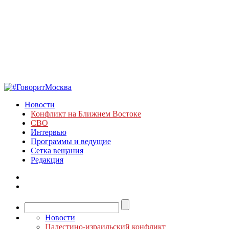
Новости
Конфликт на Ближнем Востоке
СВО
Интервью
Программы и ведущие
Сетка вещания
Редакция
Новости
Палестино-израильский конфликт