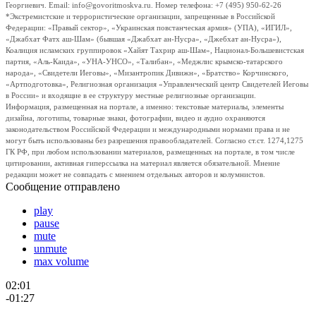
Георгиевич. Email: info@govoritmoskva.ru. Номер телефона: +7 (495) 950-62-26
*Экстремистские и террористические организации, запрещенные в Российской
Федерации: «Правый сектор», «Украинская повстанческая армия» (УПА), «ИГИЛ»,
«Джабхат Фатх аш-Шам» (бывшая «Джабхат ан-Нусра», «Джебхат ан-Нусра»),
Коалиция исламских группировок «Хайят Тахрир аш-Шам», Национал-Большевистская
партия, «Аль-Каида», «УНА-УНСО», «Талибан», «Меджлис крымско-татарского
народа», «Свидетели Иеговы», «Мизантропик Дивижн», «Братство» Корчинского,
«Артподготовка», Религиозная организация «Управленческий центр Свидетелей Иеговы
в России» и входящие в ее структуру местные религиозные организации.
Информация, размещенная на портале, а именно: текстовые материалы, элементы
дизайна, логотипы, товарные знаки, фотографии, видео и аудио охраняются
законодательством Российской Федерации и международными нормами права и не
могут быть использованы без разрешения правообладателей. Согласно ст.ст. 1274,1275
ГК РФ, при любом использовании материалов, размещенных на портале, в том числе
цитировании, активная гиперссылка на материал является обязательной. Мнение
редакции может не совпадать с мнением отдельных авторов и колумнистов.
Сообщение отправлено
play
pause
mute
unmute
max volume
02:01
-01:27