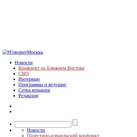
Новости
Конфликт на Ближнем Востоке
СВО
Интервью
Программы и ведущие
Сетка вещания
Редакция
Новости
Палестино-израильский конфликт