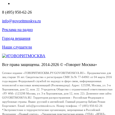
8 (495) 950-62-26
info@govoritmoskva.ru
Реклама на радио
Города вещания
Наши слушатели
Все права защищены. 2014-2026 © «Говорит Москва»
Сетевое издание «ГОВОРИТМОСКВА.РУ/GOVORITMOSKVA.RU». Предназначено для
лиц старше 16 лет. Свидетельство о регистрации СМИ Эл № 77-64961 от 04 марта 2016
года выдано Федеральной службой по надзору в сфере связи, информационных
технологий и массовых коммуникаций (Роскомнадзор). Адрес: 123298, Москва, ул. 3-я
Хорошевская, дом 12, пом. 22. Учредитель Общество с ограниченной ответственностью
«РУ ФМ» (123298 Москва, ул. 3-я Хорошевская, дом 12, пом. 22). Доменное имя сайта
GOVORITMOSKVA.RU. Территория распространения – Российская Федерация и
зарубежные страны. Языки: русский и английский. Главный редактор Бабаян Роман
Георгиевич. Email: info@govoritmoskva.ru. Номер телефона: +7 (495) 950-62-26
*Экстремистские и террористические организации, запрещенные в Российской
Федерации: «Правый сектор», «Украинская повстанческая армия» (УПА), «ИГИЛ»,