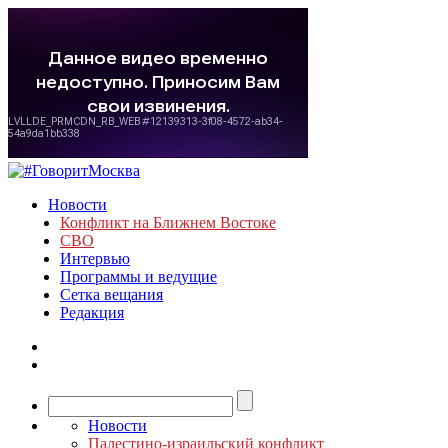
Новости
Конфликт на Ближнем Востоке
СВО
Интервью
Программы и ведущие
Сетка вещания
Редакция
Новости
Палестино-израильский конфликт