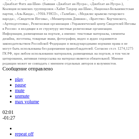
«Джабхат Фатх аш-Шам» (бывшая «Джабхат ан-Нусра», «Джебхат ан-Нусра»),
Коалиция исламских группировок «Хайят Тахрир аш-Шам», Национал-Большевистская
партия, «Аль-Каида», «УНА-УНСО», «Талибан», «Меджлис крымско-татарского
народа», «Свидетели Иеговы», «Мизантропик Дивижн», «Братство» Корчинского,
«Артподготовка», Религиозная организация «Управленческий центр Свидетелей Иеговы
в России» и входящие в ее структуру местные религиозные организации.
Информация, размещенная на портале, а именно: текстовые материалы, элементы
дизайна, логотипы, товарные знаки, фотографии, видео и аудио охраняются
законодательством Российской Федерации и международными нормами права и не
могут быть использованы без разрешения правообладателей. Согласно ст.ст. 1274,1275
ГК РФ, при любом использовании материалов, размещенных на портале, в том числе
цитировании, активная гиперссылка на материал является обязательной. Мнение
редакции может не совпадать с мнением отдельных авторов и колумнистов.
Сообщение отправлено
play
pause
mute
unmute
max volume
02:01
-01:27
repeat off