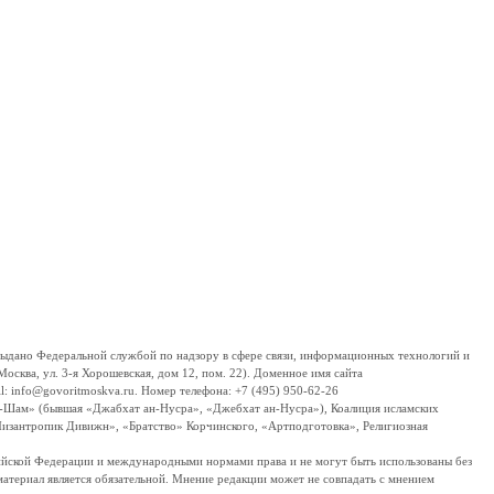
дано Федеральной службой по надзору в сфере связи, информационных технологий и
сква, ул. 3-я Хорошевская, дом 12, пом. 22). Доменное имя сайта
 info@govoritmoskva.ru. Номер телефона: +7 (495) 950-62-26
ш-Шам» (бывшая «Джабхат ан-Нусра», «Джебхат ан-Нусра»), Коалиция исламских
изантропик Дивижн», «Братство» Корчинского, «Артподготовка», Религиозная
ссийской Федерации и международными нормами права и не могут быть использованы без
материал является обязательной. Мнение редакции может не совпадать с мнением