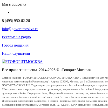
Мы в соцсетях
8 (495) 950-62-26
info@govoritmoskva.ru
Реклама на радио
Города вещания
Наши слушатели
Все права защищены. 2014-2026 © «Говорит Москва»
Сетевое издание «ГОВОРИТМОСКВА.РУ/GOVORITMOSKVA.RU». Предназначено для лиц стар
массовых коммуникаций (Роскомнадзор). Адрес: 123298, Москва, ул. 3-я Хорошевская, д
GOVORITMOSKVA.RU. Территория распространения – Российская Федерация и зарубежные с
*Экстремистские и террористические организации, запрещенные в Российской Федераци
группировок «Хайят Тахрир аш-Шам», Национал-Большевистская партия, «Аль-Каида», 
организация «Управленческий центр Свидетелей Иеговы в России» и входящие в ее струк
Информация, размещенная на портале, а именно: текстовые материалы, элементы дизайна
разрешения правообладателей. Согласно ст.ст. 1274,1275 ГК РФ, при любом использовани