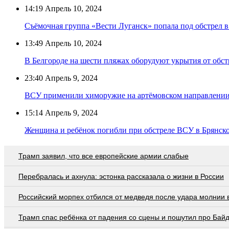
14:19
Апрель 10, 2024
Съёмочная группа «Вести Луганск» попала под обстрел 
13:49
Апрель 10, 2024
В Белгороде на шести пляжах оборудуют укрытия от обст
23:40
Апрель 9, 2024
ВСУ применили химоружие на артёмовском направлени
15:14
Апрель 9, 2024
Женщина и ребёнок погибли при обстреле ВСУ в Брянско
Трамп заявил, что все европейские армии слабые
Перебралась и ахнула: эстонка рассказала о жизни в России
Российский морпех отбился от медведя после удара молнии 
Трамп спас ребёнка от падения со сцены и пошутил про Бай