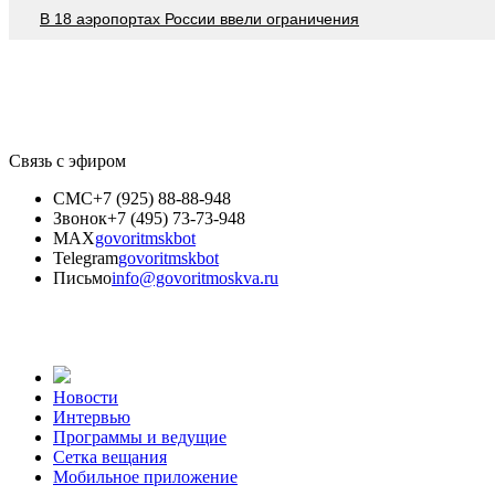
В 18 аэропортах России ввели ограничения
Связь с эфиром
СМС
+7 (925) 88-88-948
Звонок
+7 (495) 73-73-948
MAX
govoritmskbot
Telegram
govoritmskbot
Письмо
info@govoritmoskva.ru
Новости
Интервью
Программы и ведущие
Сетка вещания
Мобильное приложение