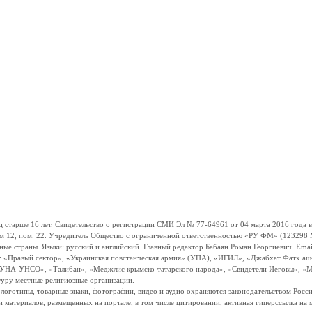
ше 16 лет. Свидетельство о регистрации СМИ Эл № 77-64961 от 04 марта 2016 года вы
ом 12, пом. 22. Учредитель Общество с ограниченной ответственностью «РУ ФМ» (123298 Мо
траны. Языки: русский и английский. Главный редактор Бабаян Роман Георгиевич. Email:
и: «Правый сектор», «Украинская повстанческая армия» (УПА), «ИГИЛ», «Джабхат Фатх а
«УНА-УНСО», «Талибан», «Меджлис крымско-татарского народа», «Свидетели Иеговы», «М
туру местные религиозные организации.
, логотипы, товарные знаки, фотографии, видео и аудио охраняются законодательством Ро
и материалов, размещенных на портале, в том числе цитировании, активная гиперссылка на 