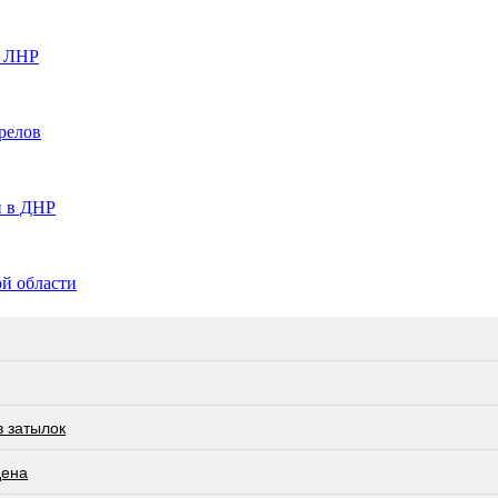
в ЛНР
релов
и в ДНР
й области
в затылок
дена