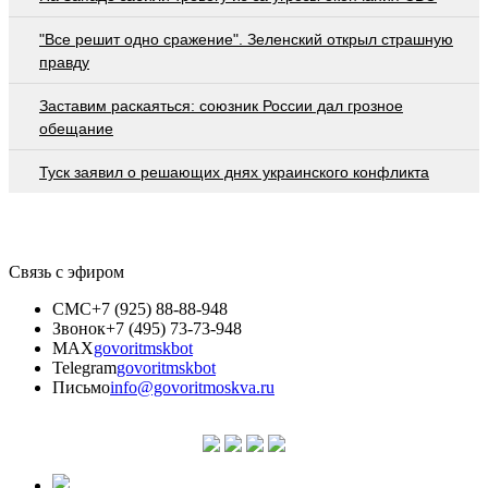
"Все решит одно сражение". Зеленский открыл страшную
правду
Заставим раскаяться: союзник России дал грозное
обещание
Туск заявил о решающих днях украинского конфликта
Связь с эфиром
СМС
+7 (925) 88-88-948
Звонок
+7 (495) 73-73-948
MAX
govoritmskbot
Telegram
govoritmskbot
Письмо
info@govoritmoskva.ru