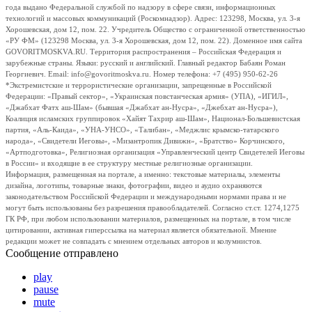
года выдано Федеральной службой по надзору в сфере связи, информационных
технологий и массовых коммуникаций (Роскомнадзор). Адрес: 123298, Москва, ул. 3-я
Хорошевская, дом 12, пом. 22. Учредитель Общество с ограниченной ответственностью
«РУ ФМ» (123298 Москва, ул. 3-я Хорошевская, дом 12, пом. 22). Доменное имя сайта
GOVORITMOSKVA.RU. Территория распространения – Российская Федерация и
зарубежные страны. Языки: русский и английский. Главный редактор Бабаян Роман
Георгиевич. Email: info@govoritmoskva.ru. Номер телефона: +7 (495) 950-62-26
*Экстремистские и террористические организации, запрещенные в Российской
Федерации: «Правый сектор», «Украинская повстанческая армия» (УПА), «ИГИЛ»,
«Джабхат Фатх аш-Шам» (бывшая «Джабхат ан-Нусра», «Джебхат ан-Нусра»),
Коалиция исламских группировок «Хайят Тахрир аш-Шам», Национал-Большевистская
партия, «Аль-Каида», «УНА-УНСО», «Талибан», «Меджлис крымско-татарского
народа», «Свидетели Иеговы», «Мизантропик Дивижн», «Братство» Корчинского,
«Артподготовка», Религиозная организация «Управленческий центр Свидетелей Иеговы
в России» и входящие в ее структуру местные религиозные организации.
Информация, размещенная на портале, а именно: текстовые материалы, элементы
дизайна, логотипы, товарные знаки, фотографии, видео и аудио охраняются
законодательством Российской Федерации и международными нормами права и не
могут быть использованы без разрешения правообладателей. Согласно ст.ст. 1274,1275
ГК РФ, при любом использовании материалов, размещенных на портале, в том числе
цитировании, активная гиперссылка на материал является обязательной. Мнение
редакции может не совпадать с мнением отдельных авторов и колумнистов.
Сообщение отправлено
play
pause
mute