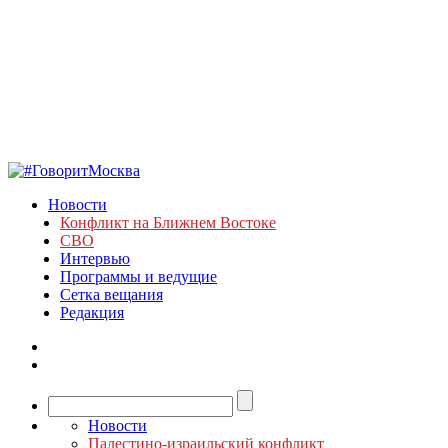
Новости
Конфликт на Ближнем Востоке
СВО
Интервью
Программы и ведущие
Сетка вещания
Редакция
Новости
Палестино-израильский конфликт