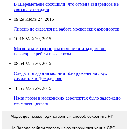
В Шереметьеве сообщили, что отмена авиарейсов не
связана с погодой
09:29
Июль 27, 2015
Ливень не сказался на работе московских аэропортов
10:16
Май 30, 2015
Московские аэропорты отменили и задержали
некоторые рейсы из-за грозы
08:54
Май 30, 2015
Следы попадания молний обнаружены на двух
самолётах в Домодедове
18:55
Май 29, 2015
Из-за грозы в московских аэропортах было задержано
несколько рейсов
Медведев назвал единственный способ сохранить РФ
На Западе забили тревогу из-за угрозы окончания СВО