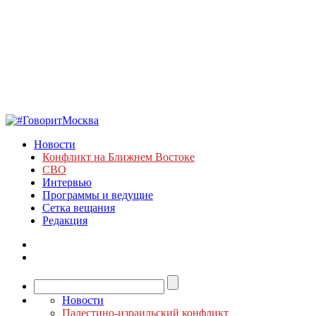
Новости
Конфликт на Ближнем Востоке
СВО
Интервью
Программы и ведущие
Сетка вещания
Редакция
Новости
Палестино-израильский конфликт