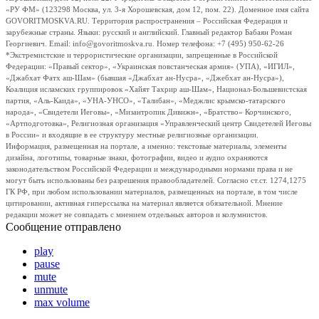
«РУ ФМ» (123298 Москва, ул. 3-я Хорошевская, дом 12, пом. 22). Доменное имя сайта
GOVORITMOSKVA.RU. Территория распространения – Российская Федерация и
зарубежные страны. Языки: русский и английский. Главный редактор Бабаян Роман
Георгиевич. Email: info@govoritmoskva.ru. Номер телефона: +7 (495) 950-62-26
*Экстремистские и террористические организации, запрещенные в Российской
Федерации: «Правый сектор», «Украинская повстанческая армия» (УПА), «ИГИЛ»,
«Джабхат Фатх аш-Шам» (бывшая «Джабхат ан-Нусра», «Джебхат ан-Нусра»),
Коалиция исламских группировок «Хайят Тахрир аш-Шам», Национал-Большевистская
партия, «Аль-Каида», «УНА-УНСО», «Талибан», «Меджлис крымско-татарского
народа», «Свидетели Иеговы», «Мизантропик Дивижн», «Братство» Корчинского,
«Артподготовка», Религиозная организация «Управленческий центр Свидетелей Иеговы
в России» и входящие в ее структуру местные религиозные организации.
Информация, размещенная на портале, а именно: текстовые материалы, элементы
дизайна, логотипы, товарные знаки, фотографии, видео и аудио охраняются
законодательством Российской Федерации и международными нормами права и не
могут быть использованы без разрешения правообладателей. Согласно ст.ст. 1274,1275
ГК РФ, при любом использовании материалов, размещенных на портале, в том числе
цитировании, активная гиперссылка на материал является обязательной. Мнение
редакции может не совпадать с мнением отдельных авторов и колумнистов.
Сообщение отправлено
play
pause
mute
unmute
max volume