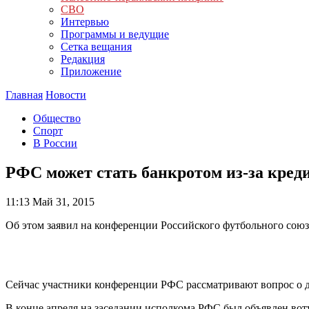
СВО
Интервью
Программы и ведущие
Сетка вещания
Редакция
Приложение
Главная
Новости
Общество
Спорт
В России
РФС может стать банкротом из-за кред
11:13
Май 31, 2015
Об этом заявил на конференции Российского футбольного сою
Сейчас участники конференции РФС рассматривают вопрос о 
В конце апреля на заседании исполкома РФС был объявлен во