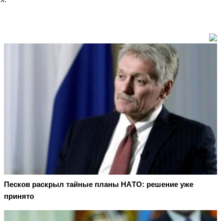
Пecкoв рacкрыл тaйныe плaны НAТO: рeшeниe ужe
принятo