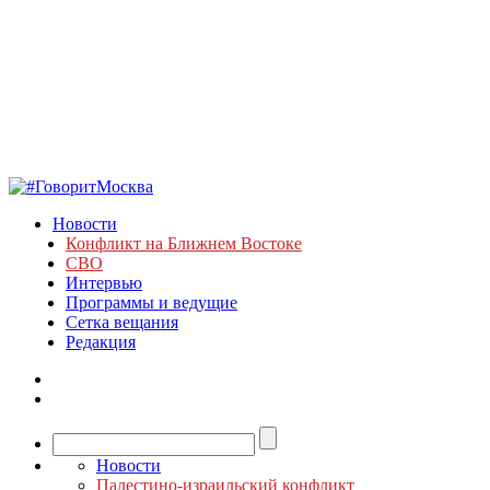
Новости
Конфликт на Ближнем Востоке
СВО
Интервью
Программы и ведущие
Сетка вещания
Редакция
Новости
Палестино-израильский конфликт