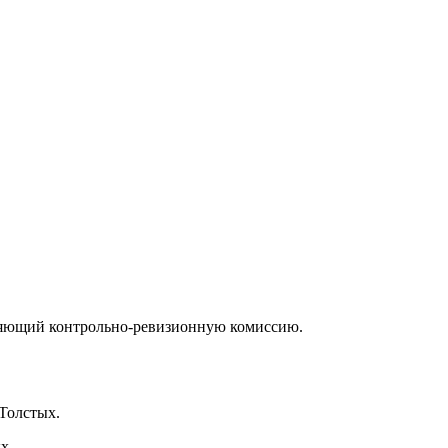
вляющий контрольно-ревизионную комиссию.
Толстых.
х.