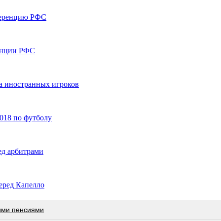
ференцию РФС
ренции РФС
а иностранных игроков
2018 по футболу
ед арбитрами
еред Капелло
ими пенсиями