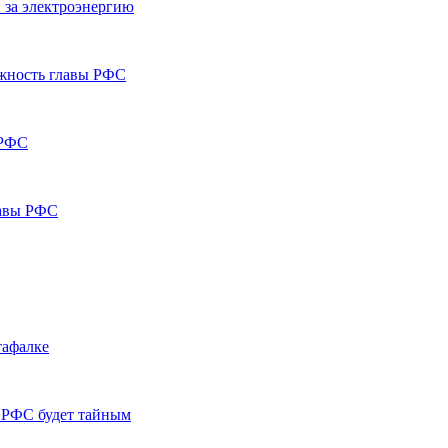
 за электроэнергию
лжность главы РФС
 РФС
лавы РФС
тафалке
 РФС будет тайным