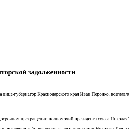
иторской задолженности
за вице-губернатор Краснодарского края Иван Перонко, возгла
досрочном прекращении полномочий президента союза Николая 
тум недоверия действующему главе организации Николаю Толсты