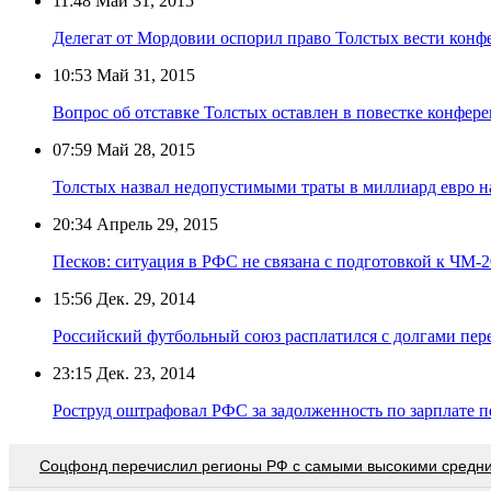
11:48
Май 31, 2015
Делегат от Мордовии оспорил право Толстых вести кон
10:53
Май 31, 2015
Вопрос об отставке Толстых оставлен в повестке конфе
07:59
Май 28, 2015
Толстых назвал недопустимыми траты в миллиард евро н
20:34
Апрель 29, 2015
Песков: ситуация в РФС не связана с подготовкой к ЧМ-
15:56
Дек. 29, 2014
Российский футбольный союз расплатился с долгами пер
23:15
Дек. 23, 2014
Роструд оштрафовал РФС за задолженность по зарплате п
Соцфонд перечислил регионы РФ с самыми высокими средн