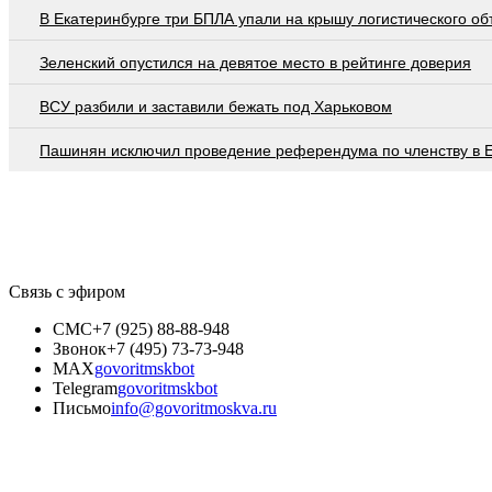
В Екатеринбурге три БПЛА упали на крышу логистического об
Зеленский опустился на девятое место в рейтинге доверия
ВСУ разбили и заставили бежать под Харьковом
Пашинян исключил проведение референдума по членству в 
Связь с эфиром
СМС
+7 (925) 88-88-948
Звонок
+7 (495) 73-73-948
MAX
govoritmskbot
Telegram
govoritmskbot
Письмо
info@govoritmoskva.ru