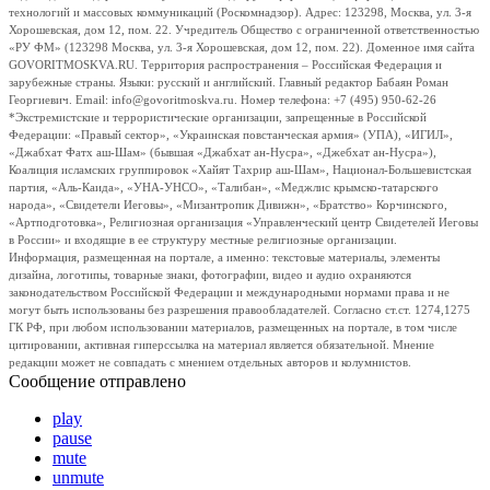
технологий и массовых коммуникаций (Роскомнадзор). Адрес: 123298, Москва, ул. 3-я
Хорошевская, дом 12, пом. 22. Учредитель Общество с ограниченной ответственностью
«РУ ФМ» (123298 Москва, ул. 3-я Хорошевская, дом 12, пом. 22). Доменное имя сайта
GOVORITMOSKVA.RU. Территория распространения – Российская Федерация и
зарубежные страны. Языки: русский и английский. Главный редактор Бабаян Роман
Георгиевич. Email: info@govoritmoskva.ru. Номер телефона: +7 (495) 950-62-26
*Экстремистские и террористические организации, запрещенные в Российской
Федерации: «Правый сектор», «Украинская повстанческая армия» (УПА), «ИГИЛ»,
«Джабхат Фатх аш-Шам» (бывшая «Джабхат ан-Нусра», «Джебхат ан-Нусра»),
Коалиция исламских группировок «Хайят Тахрир аш-Шам», Национал-Большевистская
партия, «Аль-Каида», «УНА-УНСО», «Талибан», «Меджлис крымско-татарского
народа», «Свидетели Иеговы», «Мизантропик Дивижн», «Братство» Корчинского,
«Артподготовка», Религиозная организация «Управленческий центр Свидетелей Иеговы
в России» и входящие в ее структуру местные религиозные организации.
Информация, размещенная на портале, а именно: текстовые материалы, элементы
дизайна, логотипы, товарные знаки, фотографии, видео и аудио охраняются
законодательством Российской Федерации и международными нормами права и не
могут быть использованы без разрешения правообладателей. Согласно ст.ст. 1274,1275
ГК РФ, при любом использовании материалов, размещенных на портале, в том числе
цитировании, активная гиперссылка на материал является обязательной. Мнение
редакции может не совпадать с мнением отдельных авторов и колумнистов.
Сообщение отправлено
play
pause
mute
unmute