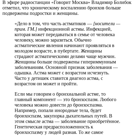
В эфире радиостанции «Говорит Москва» Владимир Болибок
отметил, что хроническому воспалению бронхов больше
подвержены подростки и женщины.
«Дело в том, что часть астматиков —
[носители —
прим. ГМ.]
инфекционной астмы. Инфекцией,
которая может передаваться в семье от человека
человеку, можно заразиться. Обычно
астматические явления начинают проявляться в
молодом возрасте, в пубертате. Женщины
страдают астматическими делами чаще мужчин.
Женщины больше подвержены гипериммунным
заболеваниям. Основной признак заболевания —
одышка. Астма может с возрастом исчезнуть.
Часто у детишек ставится диагноз астма, с
возрастом он может и пройти.
Если мы говорим о бронхиальной астме, то
главный компонент — это бронхоспазм. Любого
человека можно довести до бронхоспазма.
Например, попали инородные тела, будет
бронхоспазм, закупорка дыхательных путей. В
этом смысле астма — заболевание приобретённое.
Генетическая предрасположенность к
бронхоспазму у людей разная. То же самое