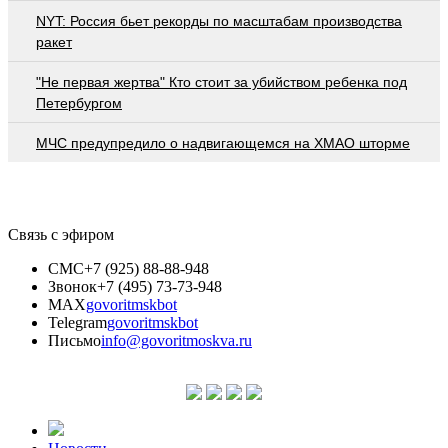
NYT: Россия бьет рекорды по масштабам производства
ракет
"Не первая жертва" Кто стоит за убийством ребенка под
Петербургом
МЧС предупредило о надвигающемся на ХМАО шторме
Связь с эфиром
СМС
+7 (925) 88-88-948
Звонок
+7 (495) 73-73-948
MAX
govoritmskbot
Telegram
govoritmskbot
Письмо
info@govoritmoskva.ru