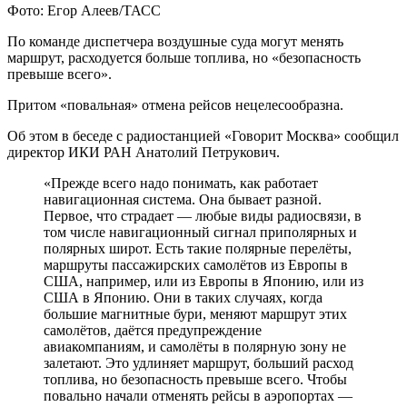
Фото: Егор Алеев/ТАСС
По команде диспетчера воздушные суда могут менять
маршрут, расходуется больше топлива, но «безопасность
превыше всего».
Притом «повальная» отмена рейсов нецелесообразна.
Об этом в беседе с радиостанцией «Говорит Москва» сообщил
директор ИКИ РАН Анатолий Петрукович.
«Прежде всего надо понимать, как работает
навигационная система. Она бывает разной.
Первое, что страдает — любые виды радиосвязи, в
том числе навигационный сигнал приполярных и
полярных широт. Есть такие полярные перелёты,
маршруты пассажирских самолётов из Европы в
США, например, или из Европы в Японию, или из
США в Японию. Они в таких случаях, когда
большие магнитные бури, меняют маршрут этих
самолётов, даётся предупреждение
авиакомпаниям, и самолёты в полярную зону не
залетают. Это удлиняет маршрут, больший расход
топлива, но безопасность превыше всего. Чтобы
повально начали отменять рейсы в аэропортах —