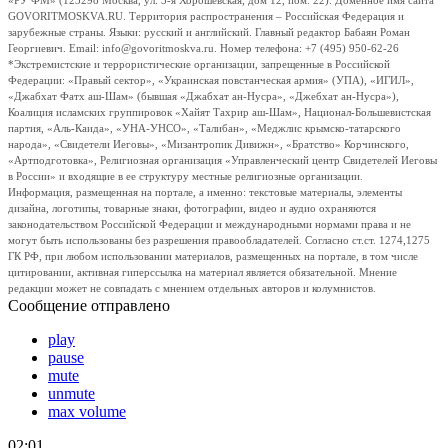
«РУ ФМ» (123298 Москва, ул. 3-я Хорошевская, дом 12, пом. 22). Доменное имя сайта
GOVORITMOSKVA.RU. Территория распространения – Российская Федерация и
зарубежные страны. Языки: русский и английский. Главный редактор Бабаян Роман
Георгиевич. Email: info@govoritmoskva.ru. Номер телефона: +7 (495) 950-62-26
*Экстремистские и террористические организации, запрещенные в Российской
Федерации: «Правый сектор», «Украинская повстанческая армия» (УПА), «ИГИЛ»,
«Джабхат Фатх аш-Шам» (бывшая «Джабхат ан-Нусра», «Джебхат ан-Нусра»),
Коалиция исламских группировок «Хайят Тахрир аш-Шам», Национал-Большевистская
партия, «Аль-Каида», «УНА-УНСО», «Талибан», «Меджлис крымско-татарского
народа», «Свидетели Иеговы», «Мизантропик Дивижн», «Братство» Корчинского,
«Артподготовка», Религиозная организация «Управленческий центр Свидетелей Иеговы
в России» и входящие в ее структуру местные религиозные организации.
Информация, размещенная на портале, а именно: текстовые материалы, элементы
дизайна, логотипы, товарные знаки, фотографии, видео и аудио охраняются
законодательством Российской Федерации и международными нормами права и не
могут быть использованы без разрешения правообладателей. Согласно ст.ст. 1274,1275
ГК РФ, при любом использовании материалов, размещенных на портале, в том числе
цитировании, активная гиперссылка на материал является обязательной. Мнение
редакции может не совпадать с мнением отдельных авторов и колумнистов.
Сообщение отправлено
play
pause
mute
unmute
max volume
02:01