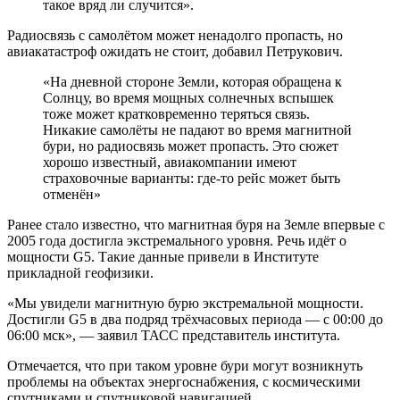
такое вряд ли случится».
Радиосвязь с самолётом может ненадолго пропасть, но
авиакатастроф ожидать не стоит, добавил Петрукович.
«На дневной стороне Земли, которая обращена к
Солнцу, во время мощных солнечных вспышек
тоже может кратковременно теряться связь.
Никакие самолёты не падают во время магнитной
бури, но радиосвязь может пропасть. Это сюжет
хорошо известный, авиакомпании имеют
страховочные варианты: где-то рейс может быть
отменён»
Ранее стало известно, что магнитная буря на Земле впервые с
2005 года достигла экстремального уровня. Речь идёт о
мощности G5. Такие данные привели в Институте
прикладной геофизики.
«Мы увидели магнитную бурю экстремальной мощности.
Достигли G5 в два подряд трёхчасовых периода — с 00:00 до
06:00 мск», — заявил ТАСС представитель института.
Отмечается, что при таком уровне бури могут возникнуть
проблемы на объектах энергоснабжения, с космическими
спутниками и спутниковой навигацией.