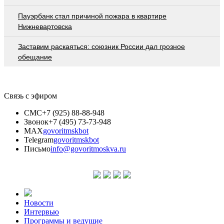
Пауэрбанк стал причиной пожара в квартире
Нижневартовска
Заставим раскаяться: союзник России дал грозное
обещание
Связь с эфиром
СМС
+7 (925) 88-88-948
Звонок
+7 (495) 73-73-948
MAX
govoritmskbot
Telegram
govoritmskbot
Письмо
info@govoritmoskva.ru
Новости
Интервью
Программы и ведущие