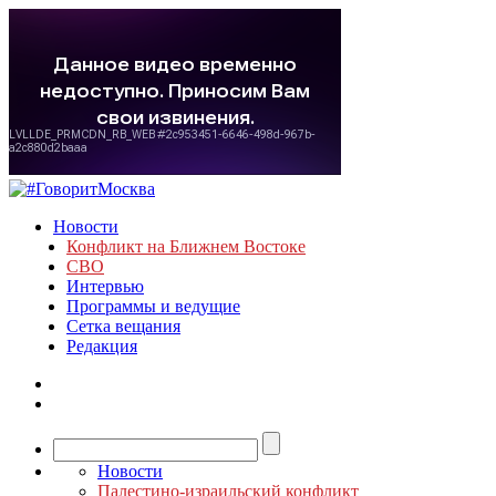
Новости
Конфликт на Ближнем Востоке
СВО
Интервью
Программы и ведущие
Сетка вещания
Редакция
Новости
Палестино-израильский конфликт