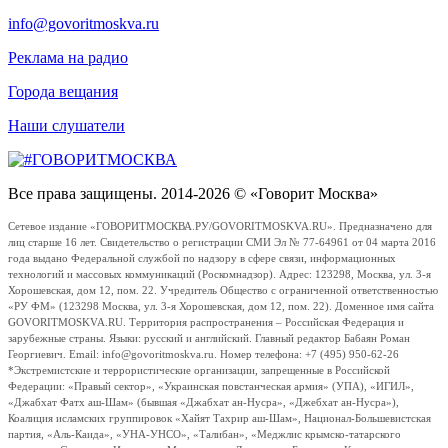
info@govoritmoskva.ru
Реклама на радио
Города вещания
Наши слушатели
Все права защищены. 2014-2026 © «Говорит Москва»
Сетевое издание «ГОВОРИТМОСКВА.РУ/GOVORITMOSKVA.RU». Предназначено для
лиц старше 16 лет. Свидетельство о регистрации СМИ Эл № 77-64961 от 04 марта 2016
года выдано Федеральной службой по надзору в сфере связи, информационных
технологий и массовых коммуникаций (Роскомнадзор). Адрес: 123298, Москва, ул. 3-я
Хорошевская, дом 12, пом. 22. Учредитель Общество с ограниченной ответственностью
«РУ ФМ» (123298 Москва, ул. 3-я Хорошевская, дом 12, пом. 22). Доменное имя сайта
GOVORITMOSKVA.RU. Территория распространения – Российская Федерация и
зарубежные страны. Языки: русский и английский. Главный редактор Бабаян Роман
Георгиевич. Email: info@govoritmoskva.ru. Номер телефона: +7 (495) 950-62-26
*Экстремистские и террористические организации, запрещенные в Российской
Федерации: «Правый сектор», «Украинская повстанческая армия» (УПА), «ИГИЛ»,
«Джабхат Фатх аш-Шам» (бывшая «Джабхат ан-Нусра», «Джебхат ан-Нусра»),
Коалиция исламских группировок «Хайят Тахрир аш-Шам», Национал-Большевистская
партия, «Аль-Каида», «УНА-УНСО», «Талибан», «Меджлис крымско-татарского