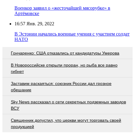
Военкор заявил о «жесточайшей мясорубке» в
Артёмовске
16:57
Янв. 29, 2022
В Эстонии начались военные учения с участием солдат
НАТО
Гончаренко: США отказались от кандидатуры Умерова
В Новороссийске открыли проран, но рыба все равно
гибнет
Заставим раскаяться: союзник России дал грозное
обещание
Sky News рассказал о сети секретных подземных заводов
ВСУ
Священник допустил, что церкви могут торговать своей
продукцией