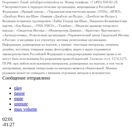
Георгиевич. Email: info@govoritmoskva.ru. Номер телефона: +7 (495) 950-62-26
*Экстремистские и террористические организации, запрещенные в Российской
Федерации: «Правый сектор», «Украинская повстанческая армия» (УПА), «ИГИЛ»,
«Джабхат Фатх аш-Шам» (бывшая «Джабхат ан-Нусра», «Джебхат ан-Нусра»),
Коалиция исламских группировок «Хайят Тахрир аш-Шам», Национал-Большевистская
партия, «Аль-Каида», «УНА-УНСО», «Талибан», «Меджлис крымско-татарского
народа», «Свидетели Иеговы», «Мизантропик Дивижн», «Братство» Корчинского,
«Артподготовка», Религиозная организация «Управленческий центр Свидетелей Иеговы
в России» и входящие в ее структуру местные религиозные организации.
Информация, размещенная на портале, а именно: текстовые материалы, элементы
дизайна, логотипы, товарные знаки, фотографии, видео и аудио охраняются
законодательством Российской Федерации и международными нормами права и не
могут быть использованы без разрешения правообладателей. Согласно ст.ст. 1274,1275
ГК РФ, при любом использовании материалов, размещенных на портале, в том числе
цитировании, активная гиперссылка на материал является обязательной. Мнение
редакции может не совпадать с мнением отдельных авторов и колумнистов.
Сообщение отправлено
play
pause
mute
unmute
max volume
02:01
-01:27