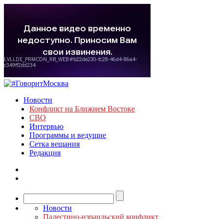
Новости
Конфликт на Ближнем Востоке
СВО
Интервью
Программы и ведущие
Сетка вещания
Редакция
Новости
Палестино-израильский конфликт