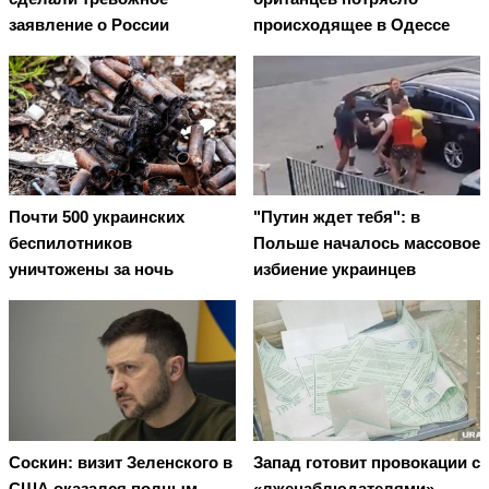
заявление о России
происходящее в Одессе
Почти 500 украинских
"Путин ждет тебя": в
беспилотников
Польше началось массовое
уничтожены за ночь
избиение украинцев
Соскин: визит Зеленского в
Запад готовит провокации с
США оказался полным
«лженаблюдателями» -