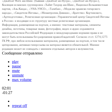
«Джабхат Фатх аш-Шам» (бывшая «Джабхат ан-Нусра», «Джебхат ан-Нусра»),
Коалиция исламских группировок «Хайят Тахрир аш-Шам», Национал-Большевистская
партия, «Аль-Каида», «УНА-УНСО», «Талибан», «Меджлис крымско-татарского
народа», «Свидетели Иеговы», «Мизантропик Дивижн», «Братство» Корчинского,
«Артподготовка», Религиозная организация «Управленческий центр Свидетелей Иеговы
в России» и входящие в ее структуру местные религиозные организации.
Информация, размещенная на портале, а именно: текстовые материалы, элементы
дизайна, логотипы, товарные знаки, фотографии, видео и аудио охраняются
законодательством Российской Федерации и международными нормами права и не
могут быть использованы без разрешения правообладателей. Согласно ст.ст. 1274,1275
ГК РФ, при любом использовании материалов, размещенных на портале, в том числе
цитировании, активная гиперссылка на материал является обязательной. Мнение
редакции может не совпадать с мнением отдельных авторов и колумнистов.
Сообщение отправлено
play
pause
mute
unmute
max volume
02:01
-01:27
repeat off