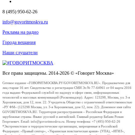
8 (495) 950-62-26
info@govoritmoskva.ru
Реклама на радио
Города вещания
Наши слушатели
Все права защищены. 2014-2026 © «Говорит Москва»
Сетевое издание «ГОВОРИТМОСКВА.РУ/GOVORITMOSKVA.RU». Предназначено для
лиц старше 16 лет. Свидетельство о регистрации СМИ Эл № 77-64961 от 04 марта 2016
года выдано Федеральной службой по надзору в сфере связи, информационных
технологий и массовых коммуникаций (Роскомнадзор). Адрес: 123298, Москва, ул. 3-я
Хорошевская, дом 12, пом. 22. Учредитель Общество с ограниченной ответственностью
«РУ ФМ» (123298 Москва, ул. 3-я Хорошевская, дом 12, пом. 22). Доменное имя сайта
GOVORITMOSKVA.RU. Территория распространения – Российская Федерация и
зарубежные страны. Языки: русский и английский. Главный редактор Бабаян Роман
Георгиевич. Email: info@govoritmoskva.ru. Номер телефона: +7 (495) 950-62-26
*Экстремистские и террористические организации, запрещенные в Российской
Федерации: «Правый сектор», «Украинская повстанческая армия» (УПА), «ИГИЛ»,