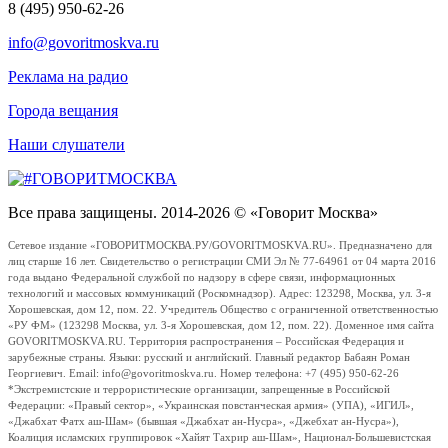
8 (495) 950-62-26
info@govoritmoskva.ru
Реклама на радио
Города вещания
Наши слушатели
Все права защищены. 2014-2026 © «Говорит Москва»
Сетевое издание «ГОВОРИТМОСКВА.РУ/GOVORITMOSKVA.RU». Предназначено для
лиц старше 16 лет. Свидетельство о регистрации СМИ Эл № 77-64961 от 04 марта 2016
года выдано Федеральной службой по надзору в сфере связи, информационных
технологий и массовых коммуникаций (Роскомнадзор). Адрес: 123298, Москва, ул. 3-я
Хорошевская, дом 12, пом. 22. Учредитель Общество с ограниченной ответственностью
«РУ ФМ» (123298 Москва, ул. 3-я Хорошевская, дом 12, пом. 22). Доменное имя сайта
GOVORITMOSKVA.RU. Территория распространения – Российская Федерация и
зарубежные страны. Языки: русский и английский. Главный редактор Бабаян Роман
Георгиевич. Email: info@govoritmoskva.ru. Номер телефона: +7 (495) 950-62-26
*Экстремистские и террористические организации, запрещенные в Российской
Федерации: «Правый сектор», «Украинская повстанческая армия» (УПА), «ИГИЛ»,
«Джабхат Фатх аш-Шам» (бывшая «Джабхат ан-Нусра», «Джебхат ан-Нусра»),
Коалиция исламских группировок «Хайят Тахрир аш-Шам», Национал-Большевистская