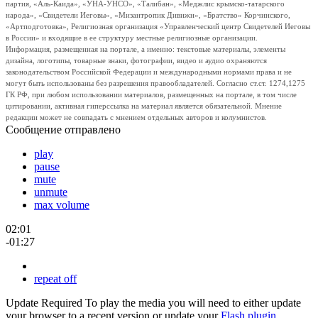
партия, «Аль-Каида», «УНА-УНСО», «Талибан», «Меджлис крымско-татарского
народа», «Свидетели Иеговы», «Мизантропик Дивижн», «Братство» Корчинского,
«Артподготовка», Религиозная организация «Управленческий центр Свидетелей Иеговы
в России» и входящие в ее структуру местные религиозные организации.
Информация, размещенная на портале, а именно: текстовые материалы, элементы
дизайна, логотипы, товарные знаки, фотографии, видео и аудио охраняются
законодательством Российской Федерации и международными нормами права и не
могут быть использованы без разрешения правообладателей. Согласно ст.ст. 1274,1275
ГК РФ, при любом использовании материалов, размещенных на портале, в том числе
цитировании, активная гиперссылка на материал является обязательной. Мнение
редакции может не совпадать с мнением отдельных авторов и колумнистов.
Сообщение отправлено
play
pause
mute
unmute
max volume
02:01
-01:27
repeat off
Update Required
To play the media you will need to either update
your browser to a recent version or update your
Flash plugin
.