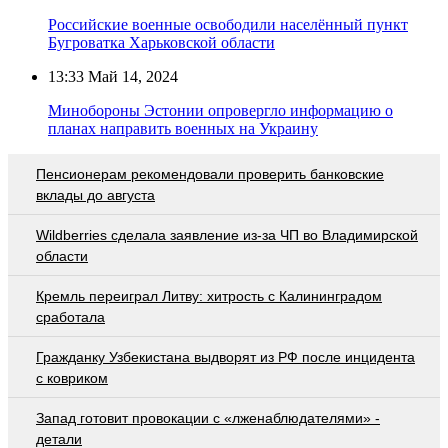
Российские военные освободили населённый пункт
Бугроватка Харьковской области
13:33
Май 14, 2024
Минобороны Эстонии опровергло информацию о
планах направить военных на Украину
Пенсионерам рекомендовали проверить банковские
вклады до августа
Wildberries cделала заявление из-за ЧП во Владимирской
области
Кремль переиграл Литву: хитрость с Калининградом
сработала
Гражданку Узбекистана выдворят из РФ после инцидента
с ковриком
Запад готовит провокации с «лженаблюдателями» -
детали