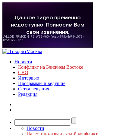
Новости
Конфликт на Ближнем Востоке
СВО
Интервью
Программы и ведущие
Сетка вещания
Редакция
Новости
Палестино-израильский конфликт