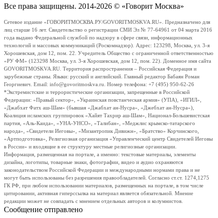
Все права защищены. 2014-2026 © «Говорит Москва»
Сетевое издание «ГОВОРИТМОСКВА.РУ/GOVORITMOSKVA.RU». Предназначено для
лиц старше 16 лет. Свидетельство о регистрации СМИ Эл № 77-64961 от 04 марта 2016
года выдано Федеральной службой по надзору в сфере связи, информационных
технологий и массовых коммуникаций (Роскомнадзор). Адрес: 123298, Москва, ул. 3-я
Хорошевская, дом 12, пом. 22. Учредитель Общество с ограниченной ответственностью
«РУ ФМ» (123298 Москва, ул. 3-я Хорошевская, дом 12, пом. 22). Доменное имя сайта
GOVORITMOSKVA.RU. Территория распространения – Российская Федерация и
зарубежные страны. Языки: русский и английский. Главный редактор Бабаян Роман
Георгиевич. Email: info@govoritmoskva.ru. Номер телефона: +7 (495) 950-62-26
*Экстремистские и террористические организации, запрещенные в Российской
Федерации: «Правый сектор», «Украинская повстанческая армия» (УПА), «ИГИЛ»,
«Джабхат Фатх аш-Шам» (бывшая «Джабхат ан-Нусра», «Джебхат ан-Нусра»),
Коалиция исламских группировок «Хайят Тахрир аш-Шам», Национал-Большевистская
партия, «Аль-Каида», «УНА-УНСО», «Талибан», «Меджлис крымско-татарского
народа», «Свидетели Иеговы», «Мизантропик Дивижн», «Братство» Корчинского,
«Артподготовка», Религиозная организация «Управленческий центр Свидетелей Иеговы
в России» и входящие в ее структуру местные религиозные организации.
Информация, размещенная на портале, а именно: текстовые материалы, элементы
дизайна, логотипы, товарные знаки, фотографии, видео и аудио охраняются
законодательством Российской Федерации и международными нормами права и не
могут быть использованы без разрешения правообладателей. Согласно ст.ст. 1274,1275
ГК РФ, при любом использовании материалов, размещенных на портале, в том числе
цитировании, активная гиперссылка на материал является обязательной. Мнение
редакции может не совпадать с мнением отдельных авторов и колумнистов.
Сообщение отправлено