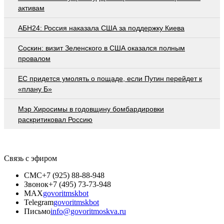
активам
АБН24: Россия наказала США за поддержку Киева
Соскин: визит Зеленского в США оказался полным
провалом
EC придется умолять о пощаде, если Путин перейдет к
«плану Б»
Мэр Хиросимы в годовщину бомбардировки
раскритиковал Россию
Связь с эфиром
СМС
+7 (925) 88-88-948
Звонок
+7 (495) 73-73-948
MAX
govoritmskbot
Telegram
govoritmskbot
Письмо
info@govoritmoskva.ru