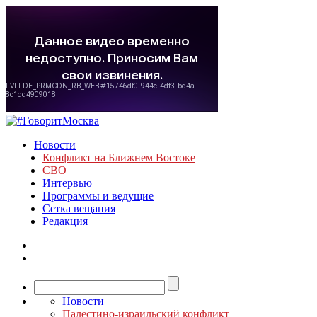
Новости
Конфликт на Ближнем Востоке
СВО
Интервью
Программы и ведущие
Сетка вещания
Редакция
Новости
Палестино-израильский конфликт