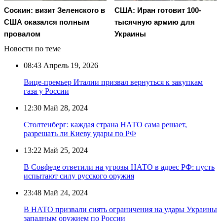
Соскин: визит Зеленского в
США: Иран готовит 100-
США оказался полным
тысячную армию для
провалом
Украины
Новости по теме
08:43
Апрель 19, 2026
Вице-премьер Италии призвал вернуться к закупкам
газа у России
12:30
Май 28, 2024
Столтенберг: каждая страна НАТО сама решает,
разрешать ли Киеву удары по РФ
13:22
Май 25, 2024
В Совфеде ответили на угрозы НАТО в адрес РФ: пусть
испытают силу русского оружия
23:48
Май 24, 2024
В НАТО призвали снять ограничения на удары Украины
западным оружием по России