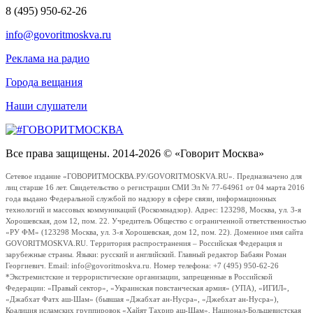
8 (495) 950-62-26
info@govoritmoskva.ru
Реклама на радио
Города вещания
Наши слушатели
Все права защищены. 2014-2026 © «Говорит Москва»
Сетевое издание «ГОВОРИТМОСКВА.РУ/GOVORITMOSKVA.RU». Предназначено для
лиц старше 16 лет. Свидетельство о регистрации СМИ Эл № 77-64961 от 04 марта 2016
года выдано Федеральной службой по надзору в сфере связи, информационных
технологий и массовых коммуникаций (Роскомнадзор). Адрес: 123298, Москва, ул. 3-я
Хорошевская, дом 12, пом. 22. Учредитель Общество с ограниченной ответственностью
«РУ ФМ» (123298 Москва, ул. 3-я Хорошевская, дом 12, пом. 22). Доменное имя сайта
GOVORITMOSKVA.RU. Территория распространения – Российская Федерация и
зарубежные страны. Языки: русский и английский. Главный редактор Бабаян Роман
Георгиевич. Email: info@govoritmoskva.ru. Номер телефона: +7 (495) 950-62-26
*Экстремистские и террористические организации, запрещенные в Российской
Федерации: «Правый сектор», «Украинская повстанческая армия» (УПА), «ИГИЛ»,
«Джабхат Фатх аш-Шам» (бывшая «Джабхат ан-Нусра», «Джебхат ан-Нусра»),
Коалиция исламских группировок «Хайят Тахрир аш-Шам», Национал-Большевистская