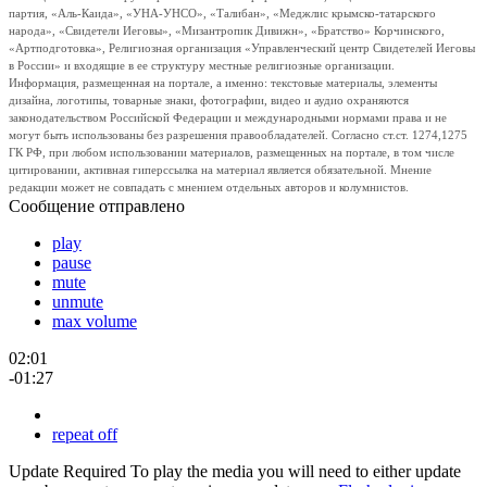
партия, «Аль-Каида», «УНА-УНСО», «Талибан», «Меджлис крымско-татарского
народа», «Свидетели Иеговы», «Мизантропик Дивижн», «Братство» Корчинского,
«Артподготовка», Религиозная организация «Управленческий центр Свидетелей Иеговы
в России» и входящие в ее структуру местные религиозные организации.
Информация, размещенная на портале, а именно: текстовые материалы, элементы
дизайна, логотипы, товарные знаки, фотографии, видео и аудио охраняются
законодательством Российской Федерации и международными нормами права и не
могут быть использованы без разрешения правообладателей. Согласно ст.ст. 1274,1275
ГК РФ, при любом использовании материалов, размещенных на портале, в том числе
цитировании, активная гиперссылка на материал является обязательной. Мнение
редакции может не совпадать с мнением отдельных авторов и колумнистов.
Сообщение отправлено
play
pause
mute
unmute
max volume
02:01
-01:27
repeat off
Update Required
To play the media you will need to either update