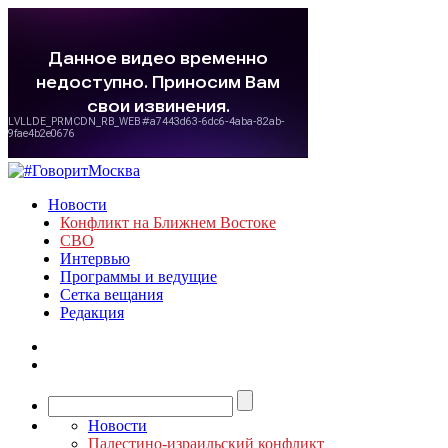
Новости
Конфликт на Ближнем Востоке
СВО
Интервью
Программы и ведущие
Сетка вещания
Редакция
Новости
Палестино-израильский конфликт