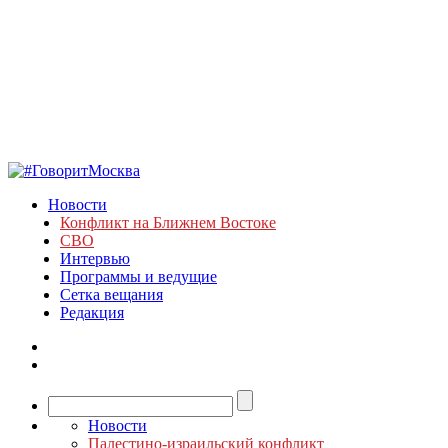
Новости
Конфликт на Ближнем Востоке
СВО
Интервью
Программы и ведущие
Сетка вещания
Редакция
Новости
Палестино-израильский конфликт