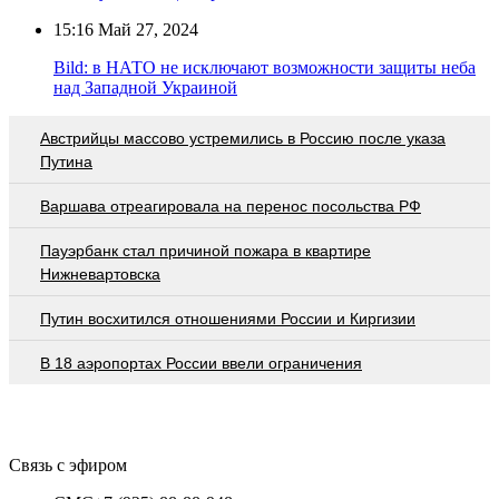
15:16
Май 27, 2024
Bild: в НАТО не исключают возможности защиты неба
над Западной Украиной
Австрийцы массово устремились в Россию после указа
Путина
Варшава отреагировала на перенос посольства РФ
Пауэрбанк стал причиной пожара в квартире
Нижневартовска
Путин восхитился отношениями России и Киргизии
В 18 аэропортах России ввели ограничения
Связь с эфиром