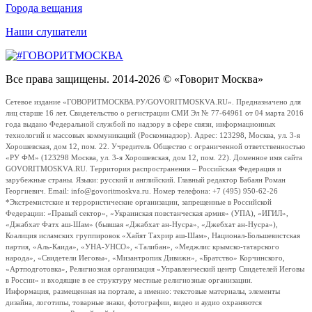
Города вещания
Наши слушатели
Все права защищены. 2014-2026 © «Говорит Москва»
Сетевое издание «ГОВОРИТМОСКВА.РУ/GOVORITMOSKVA.RU». Предназначено для
лиц старше 16 лет. Свидетельство о регистрации СМИ Эл № 77-64961 от 04 марта 2016
года выдано Федеральной службой по надзору в сфере связи, информационных
технологий и массовых коммуникаций (Роскомнадзор). Адрес: 123298, Москва, ул. 3-я
Хорошевская, дом 12, пом. 22. Учредитель Общество с ограниченной ответственностью
«РУ ФМ» (123298 Москва, ул. 3-я Хорошевская, дом 12, пом. 22). Доменное имя сайта
GOVORITMOSKVA.RU. Территория распространения – Российская Федерация и
зарубежные страны. Языки: русский и английский. Главный редактор Бабаян Роман
Георгиевич. Email: info@govoritmoskva.ru. Номер телефона: +7 (495) 950-62-26
*Экстремистские и террористические организации, запрещенные в Российской
Федерации: «Правый сектор», «Украинская повстанческая армия» (УПА), «ИГИЛ»,
«Джабхат Фатх аш-Шам» (бывшая «Джабхат ан-Нусра», «Джебхат ан-Нусра»),
Коалиция исламских группировок «Хайят Тахрир аш-Шам», Национал-Большевистская
партия, «Аль-Каида», «УНА-УНСО», «Талибан», «Меджлис крымско-татарского
народа», «Свидетели Иеговы», «Мизантропик Дивижн», «Братство» Корчинского,
«Артподготовка», Религиозная организация «Управленческий центр Свидетелей Иеговы
в России» и входящие в ее структуру местные религиозные организации.
Информация, размещенная на портале, а именно: текстовые материалы, элементы
дизайна, логотипы, товарные знаки, фотографии, видео и аудио охраняются