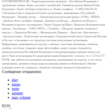
GOVORITMOSKVA.RU. Территория распространения – Российская Федерация и
зарубежные страны. Языки: русский и английский. Главный редактор Бабаян Роман
Георгиевич. Email: info@govoritmoskva.ru. Номер телефона: +7 (495) 950-62-26
*Экстремистские и террористические организации, запрещенные в Российской
Федерации: «Правый сектор», «Украинская повстанческая армия» (УПА), «ИГИЛ»,
«Джабхат Фатх аш-Шам» (бывшая «Джабхат ан-Нусра», «Джебхат ан-Нусра»),
Коалиция исламских группировок «Хайят Тахрир аш-Шам», Национал-Большевистская
партия, «Аль-Каида», «УНА-УНСО», «Талибан», «Меджлис крымско-татарского
народа», «Свидетели Иеговы», «Мизантропик Дивижн», «Братство» Корчинского,
«Артподготовка», Религиозная организация «Управленческий центр Свидетелей Иеговы
в России» и входящие в ее структуру местные религиозные организации.
Информация, размещенная на портале, а именно: текстовые материалы, элементы
дизайна, логотипы, товарные знаки, фотографии, видео и аудио охраняются
законодательством Российской Федерации и международными нормами права и не
могут быть использованы без разрешения правообладателей. Согласно ст.ст. 1274,1275
ГК РФ, при любом использовании материалов, размещенных на портале, в том числе
цитировании, активная гиперссылка на материал является обязательной. Мнение
редакции может не совпадать с мнением отдельных авторов и колумнистов.
Сообщение отправлено
play
pause
mute
unmute
max volume
02:01