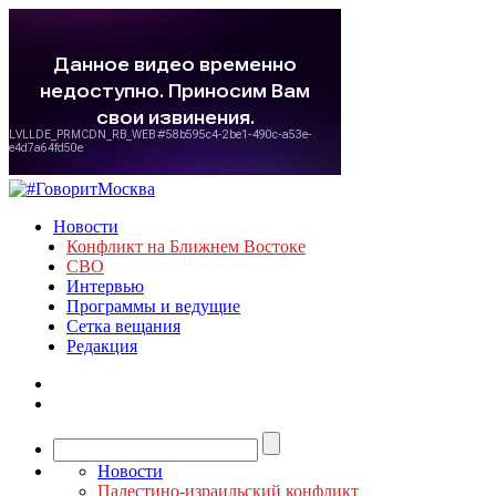
Новости
Конфликт на Ближнем Востоке
СВО
Интервью
Программы и ведущие
Сетка вещания
Редакция
Новости
Палестино-израильский конфликт