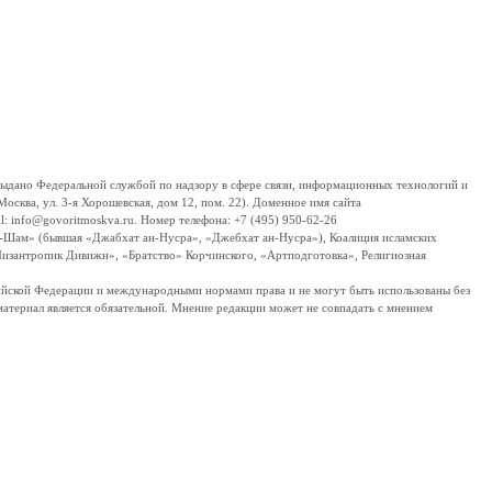
дано Федеральной службой по надзору в сфере связи, информационных технологий и
сква, ул. 3-я Хорошевская, дом 12, пом. 22). Доменное имя сайта
 info@govoritmoskva.ru. Номер телефона: +7 (495) 950-62-26
ш-Шам» (бывшая «Джабхат ан-Нусра», «Джебхат ан-Нусра»), Коалиция исламских
изантропик Дивижн», «Братство» Корчинского, «Артподготовка», Религиозная
ссийской Федерации и международными нормами права и не могут быть использованы без
материал является обязательной. Мнение редакции может не совпадать с мнением