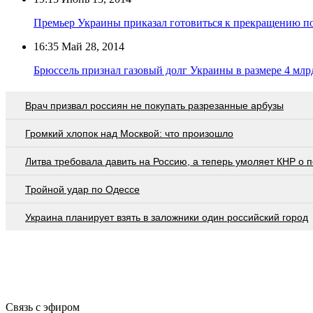
Премьер Украины приказал готовиться к прекращению по
16:35
Май 28, 2014
Брюссель признал газовый долг Украины в размере 4 млр
Врач призвал россиян не покупать разрезанные арбузы
Громкий хлопок над Москвой: что произошло
Литва требовала давить на Россию, а теперь умоляет КНР о
Тройной удар по Одессe
Украина планирует взять в заложники один российский город
Связь с эфиром