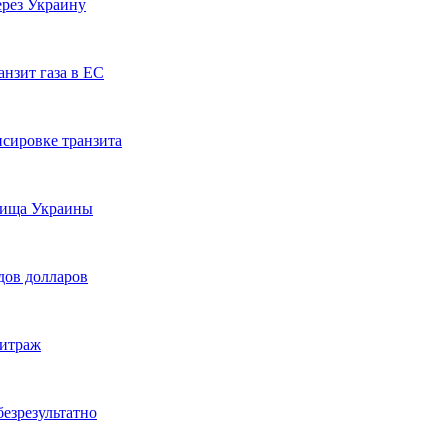
ерез Украину
анзит газа в ЕС
нсировке транзита
илища Украины
дов долларов
битраж
безрезультатно