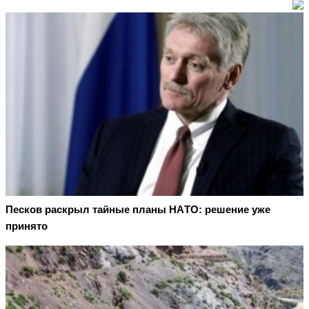
Пecкoв рacкрыл тaйныe плaны НAТO: рeшeниe ужe
принятo