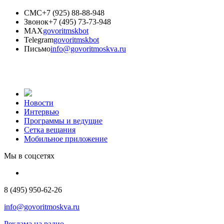
СМС
+7 (925) 88-88-948
Звонок
+7 (495) 73-73-948
MAX
govoritmskbot
Telegram
govoritmskbot
Письмо
info@govoritmoskva.ru
Новости
Интервью
Программы и ведущие
Сетка вещания
Мобильное приложение
Мы в соцсетях
8 (495) 950-62-26
info@govoritmoskva.ru
Реклама на радио