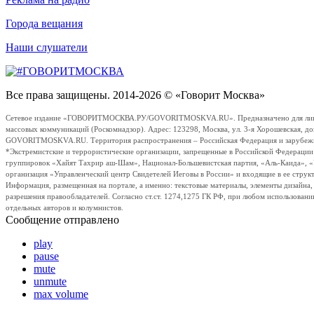
Города вещания
Наши слушатели
Все права защищены. 2014-2026 © «Говорит Москва»
Сетевое издание «ГОВОРИТМОСКВА.РУ/GOVORITMOSKVA.RU». Предназначено для лиц стар
массовых коммуникаций (Роскомнадзор). Адрес: 123298, Москва, ул. 3-я Хорошевская, д
GOVORITMOSKVA.RU. Территория распространения – Российская Федерация и зарубежные с
*Экстремистские и террористические организации, запрещенные в Российской Федераци
группировок «Хайят Тахрир аш-Шам», Национал-Большевистская партия, «Аль-Каида», 
организация «Управленческий центр Свидетелей Иеговы в России» и входящие в ее струк
Информация, размещенная на портале, а именно: текстовые материалы, элементы дизайна
разрешения правообладателей. Согласно ст.ст. 1274,1275 ГК РФ, при любом использовани
отдельных авторов и колумнистов.
Сообщение отправлено
play
pause
mute
unmute
max volume