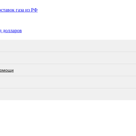
ставок газа из РФ
д долларов
 помощи