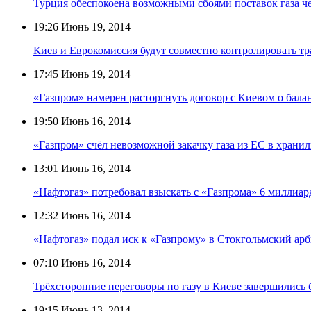
Турция обеспокоена возможными сбоями поставок газа ч
19:26
Июнь 19, 2014
Киев и Еврокомиссия будут совместно контролировать тр
17:45
Июнь 19, 2014
«Газпром» намерен расторгнуть договор с Киевом о бала
19:50
Июнь 16, 2014
«Газпром» счёл невозможной закачку газа из ЕС в хран
13:01
Июнь 16, 2014
«Нафтогаз» потребовал взыскать с «Газпрома» 6 миллиар
12:32
Июнь 16, 2014
«Нафтогаз» подал иск к «Газпрому» в Стокгольмский ар
07:10
Июнь 16, 2014
Трёхсторонние переговоры по газу в Киеве завершились 
19:15
Июнь 13, 2014