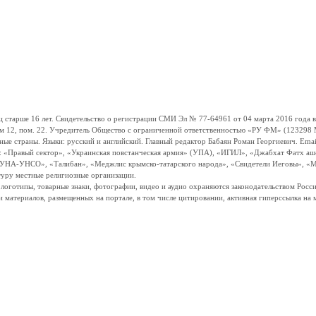
ше 16 лет. Свидетельство о регистрации СМИ Эл № 77-64961 от 04 марта 2016 года вы
ом 12, пом. 22. Учредитель Общество с ограниченной ответственностью «РУ ФМ» (123298 Мо
траны. Языки: русский и английский. Главный редактор Бабаян Роман Георгиевич. Email:
и: «Правый сектор», «Украинская повстанческая армия» (УПА), «ИГИЛ», «Джабхат Фатх а
«УНА-УНСО», «Талибан», «Меджлис крымско-татарского народа», «Свидетели Иеговы», «М
туру местные религиозные организации.
, логотипы, товарные знаки, фотографии, видео и аудио охраняются законодательством Ро
и материалов, размещенных на портале, в том числе цитировании, активная гиперссылка на 