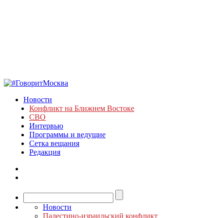
Новости
Конфликт на Ближнем Востоке
СВО
Интервью
Программы и ведущие
Сетка вещания
Редакция
Новости
Палестино-израильский конфликт