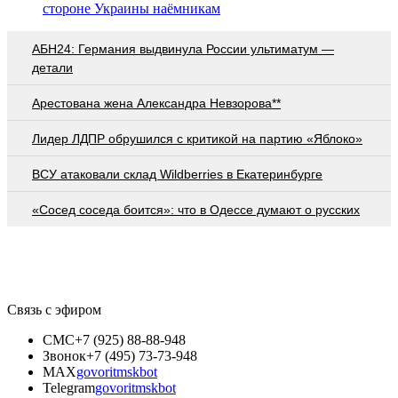
стороне Украины наёмникам
АБН24: Германия выдвинула России ультиматум —
детали
Арестована жена Александра Невзорова**
Лидер ЛДПР обрушился с критикой на партию «Яблоко»
ВСУ атаковали склад Wildberries в Екатеринбурге
«Сосед соседа боится»: что в Одессе думают о русских
Связь с эфиром
СМС
+7 (925) 88-88-948
Звонок
+7 (495) 73-73-948
MAX
govoritmskbot
Telegram
govoritmskbot