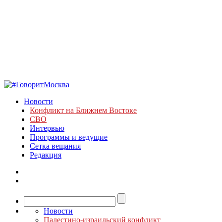
Новости
Конфликт на Ближнем Востоке
СВО
Интервью
Программы и ведущие
Сетка вещания
Редакция
Новости
Палестино-израильский конфликт