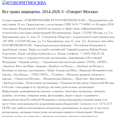
Все права защищены. 2014-2026 © «Говорит Москва»
Сетевое издание «ГОВОРИТМОСКВА.РУ/GOVORITMOSKVA.RU». Предназначено для
лиц старше 16 лет. Свидетельство о регистрации СМИ Эл № 77-64961 от 04 марта 2016
года выдано Федеральной службой по надзору в сфере связи, информационных
технологий и массовых коммуникаций (Роскомнадзор). Адрес: 123298, Москва, ул. 3-я
Хорошевская, дом 12, пом. 22. Учредитель Общество с ограниченной ответственностью
«РУ ФМ» (123298 Москва, ул. 3-я Хорошевская, дом 12, пом. 22). Доменное имя сайта
GOVORITMOSKVA.RU. Территория распространения – Российская Федерация и
зарубежные страны. Языки: русский и английский. Главный редактор Бабаян Роман
Георгиевич. Email: info@govoritmoskva.ru. Номер телефона: +7 (495) 950-62-26
*Экстремистские и террористические организации, запрещенные в Российской
Федерации: «Правый сектор», «Украинская повстанческая армия» (УПА), «ИГИЛ»,
«Джабхат Фатх аш-Шам» (бывшая «Джабхат ан-Нусра», «Джебхат ан-Нусра»),
Коалиция исламских группировок «Хайят Тахрир аш-Шам», Национал-Большевистская
партия, «Аль-Каида», «УНА-УНСО», «Талибан», «Меджлис крымско-татарского
народа», «Свидетели Иеговы», «Мизантропик Дивижн», «Братство» Корчинского,
«Артподготовка», Религиозная организация «Управленческий центр Свидетелей Иеговы
в России» и входящие в ее структуру местные религиозные организации.
Информация, размещенная на портале, а именно: текстовые материалы, элементы
дизайна, логотипы, товарные знаки, фотографии, видео и аудио охраняются
законодательством Российской Федерации и международными нормами права и не
могут быть использованы без разрешения правообладателей. Согласно ст.ст. 1274,1275
ГК РФ, при любом использовании материалов, размещенных на портале, в том числе
цитировании, активная гиперссылка на материал является обязательной. Мнение
редакции может не совпадать с мнением отдельных авторов и колумнистов.