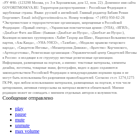
«РУ ФМ» (123298 Москва, ул. 3-я Хорошевская, дом 12, пом. 22). Доменное имя сайта
GOVORITMOSKVA.RU. Территория распространения – Российская Федерация и
зарубежные страны. Языки: русский и английский. Главный редактор Бабаян Роман
Георгиевич. Email: info@govoritmoskva.ru. Номер телефона: +7 (495) 950-62-26
*Экстремистские и террористические организации, запрещенные в Российской
Федерации: «Правый сектор», «Украинская повстанческая армия» (УПА), «ИГИЛ»,
«Джабхат Фатх аш-Шам» (бывшая «Джабхат ан-Нусра», «Джебхат ан-Нусра»),
Коалиция исламских группировок «Хайят Тахрир аш-Шам», Национал-Большевистская
партия, «Аль-Каида», «УНА-УНСО», «Талибан», «Меджлис крымско-татарского
народа», «Свидетели Иеговы», «Мизантропик Дивижн», «Братство» Корчинского,
«Артподготовка», Религиозная организация «Управленческий центр Свидетелей Иеговы
в России» и входящие в ее структуру местные религиозные организации.
Информация, размещенная на портале, а именно: текстовые материалы, элементы
дизайна, логотипы, товарные знаки, фотографии, видео и аудио охраняются
законодательством Российской Федерации и международными нормами права и не
могут быть использованы без разрешения правообладателей. Согласно ст.ст. 1274,1275
ГК РФ, при любом использовании материалов, размещенных на портале, в том числе
цитировании, активная гиперссылка на материал является обязательной. Мнение
редакции может не совпадать с мнением отдельных авторов и колумнистов.
Сообщение отправлено
play
pause
mute
unmute
max volume