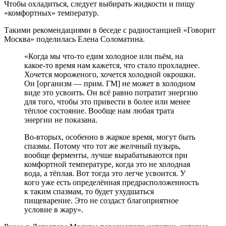
Чтобы охладиться, следует выбирать жидкости и пищу
«комфортных» температур.
Такими рекомендациями в беседе с радиостанцией «Говорит
Москва» поделилась Елена Соломатина.
«Когда мы что-то едим холодное или пьём, на
какое-то время нам кажется, что стало прохладнее.
Хочется мороженого, хочется холодной окрошки.
Он [организм — прим. ГМ] не может в холодном
виде это усвоить. Он всё равно потратит энергию
для того, чтобы это привести в более или менее
тёплое состояние. Вообще нам любая трата
энергии не показана.
Во-вторых, особенно в жаркое время, могут быть
спазмы. Потому что тот же желчный пузырь,
вообще ферменты, лучше вырабатываются при
комфортной температуре, когда это не холодная
вода, а тёплая. Вот тогда это легче усвоится. У
кого уже есть определённая предрасположенность
к таким спазмам, то будет ухудшаться
пищеварение. Это не создаст благоприятное
условие в жару».