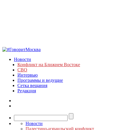
Новости
Конфликт на Ближнем Востоке
СВО
Интервью
Программы и ведущие
Сетка вещания
Редакция
Новости
Палестино-израильский конфликт