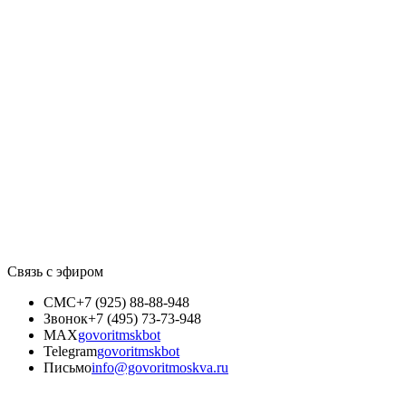
Связь с эфиром
СМС
+7 (925) 88-88-948
Звонок
+7 (495) 73-73-948
MAX
govoritmskbot
Telegram
govoritmskbot
Письмо
info@govoritmoskva.ru