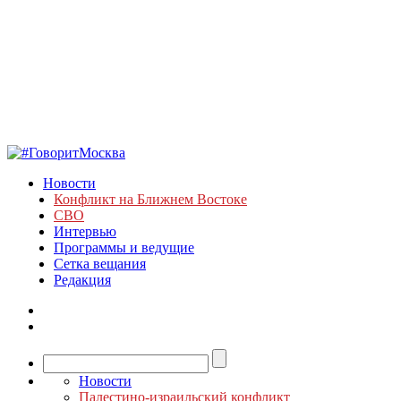
Новости
Конфликт на Ближнем Востоке
СВО
Интервью
Программы и ведущие
Сетка вещания
Редакция
Новости
Палестино-израильский конфликт