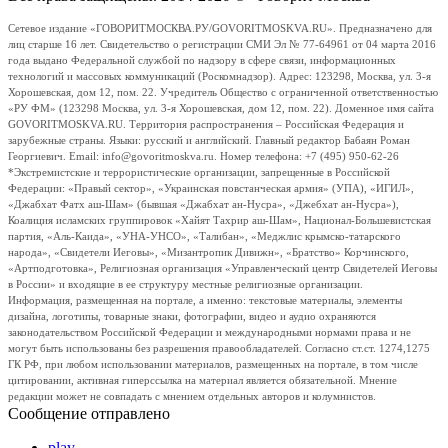
Сетевое издание «ГОВОРИТМОСКВА.РУ/GOVORITMOSKVA.RU». Предназначено для
лиц старше 16 лет. Свидетельство о регистрации СМИ Эл № 77-64961 от 04 марта 2016
года выдано Федеральной службой по надзору в сфере связи, информационных
технологий и массовых коммуникаций (Роскомнадзор). Адрес: 123298, Москва, ул. 3-я
Хорошевская, дом 12, пом. 22. Учредитель Общество с ограниченной ответственностью
«РУ ФМ» (123298 Москва, ул. 3-я Хорошевская, дом 12, пом. 22). Доменное имя сайта
GOVORITMOSKVA.RU. Территория распространения – Российская Федерация и
зарубежные страны. Языки: русский и английский. Главный редактор Бабаян Роман
Георгиевич. Email: info@govoritmoskva.ru. Номер телефона: +7 (495) 950-62-26
*Экстремистские и террористические организации, запрещенные в Российской
Федерации: «Правый сектор», «Украинская повстанческая армия» (УПА), «ИГИЛ»,
«Джабхат Фатх аш-Шам» (бывшая «Джабхат ан-Нусра», «Джебхат ан-Нусра»),
Коалиция исламских группировок «Хайят Тахрир аш-Шам», Национал-Большевистская
партия, «Аль-Каида», «УНА-УНСО», «Талибан», «Меджлис крымско-татарского
народа», «Свидетели Иеговы», «Мизантропик Дивижн», «Братство» Корчинского,
«Артподготовка», Религиозная организация «Управленческий центр Свидетелей Иеговы
в России» и входящие в ее структуру местные религиозные организации.
Информация, размещенная на портале, а именно: текстовые материалы, элементы
дизайна, логотипы, товарные знаки, фотографии, видео и аудио охраняются
законодательством Российской Федерации и международными нормами права и не
могут быть использованы без разрешения правообладателей. Согласно ст.ст. 1274,1275
ГК РФ, при любом использовании материалов, размещенных на портале, в том числе
цитировании, активная гиперссылка на материал является обязательной. Мнение
редакции может не совпадать с мнением отдельных авторов и колумнистов.
Сообщение отправлено
play