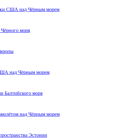
чики США над Чёрным морем
 Чёрного моря
Европы
 США над Чёрным морем
и Балтийского моря
самолётом над Чёрным морем
пространства Эстонии