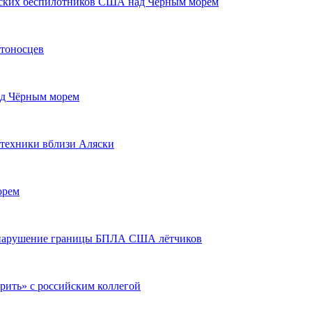
еских беспилотников США над Чёрным морем
етоносцев
ад Чёрным морем
техники вблизи Аляски
орем
х нарушение границы БПЛА США лётчиков
рить» с российским коллегой