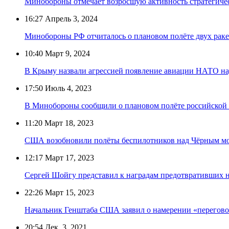
Минобороны отмечает возросшую активность стратегич
16:27
Апрель 3, 2024
Минобороны РФ отчиталось о плановом полёте двух рак
10:40
Март 9, 2024
В Крыму назвали агрессией появление авиации НАТО н
17:50
Июль 4, 2023
В Минобороны сообщили о плановом полёте российской 
11:20
Март 18, 2023
США возобновили полёты беспилотников над Чёрным м
12:17
Март 17, 2023
Сергей Шойгу представил к наградам предотвративши
22:26
Март 15, 2023
Начальник Генштаба США заявил о намерении «перегово
20:54
Дек. 3, 2021