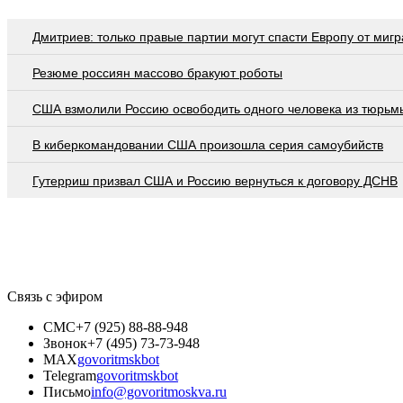
Дмитриев: только правые партии могут спасти Европу от мигр
Резюме россиян массово бракуют роботы
США взмолили Россию освободить одного человека из тюрьм
В киберкомандовании США произошла серия самоубийств
Гутерриш призвал США и Россию вернуться к договору ДСНВ
Связь с эфиром
СМС
+7 (925) 88-88-948
Звонок
+7 (495) 73-73-948
MAX
govoritmskbot
Telegram
govoritmskbot
Письмо
info@govoritmoskva.ru