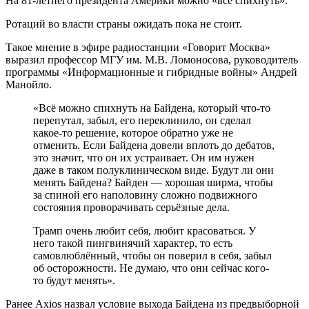
На 81-летнего президента Америки можно «всё спихнуть».
Ротаций во власти страны ожидать пока не стоит.
Такое мнение в эфире радиостанции «Говорит Москва»
выразил профессор МГУ им. М.В. Ломоносова, руководитель
программы «Информационные и гибридные войны» Андрей
Манойло.
«Всё можно спихнуть на Байдена, который что-то
перепутал, забыл, его переклинило, он сделал
какое-то решение, которое обратно уже не
отменить. Если Байдена довели вплоть до дебатов,
это значит, что он их устраивает. Он им нужен
даже в таком полуклиническом виде. Будут ли они
менять Байдена? Байден — хорошая ширма, чтобы
за спиной его наполовину сложно подвижного
состояния проворачивать серьёзные дела.
Трамп очень любит себя, любит красоваться. У
него такой пингвинячий характер, то есть
самовлюблённый, чтобы он поверил в себя, забыл
об осторожности. Не думаю, что они сейчас кого-
то будут менять».
Ранее Axios назвал условие выхода Байдена из предвыборной