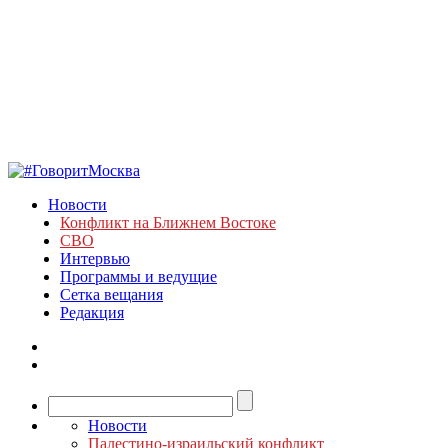
Новости
Конфликт на Ближнем Востоке
СВО
Интервью
Программы и ведущие
Сетка вещания
Редакция
Новости
Палестино-израильский конфликт