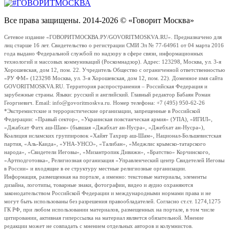
Все права защищены. 2014-2026 © «Говорит Москва»
Сетевое издание «ГОВОРИТМОСКВА.РУ/GOVORITMOSKVA.RU». Предназначено для
лиц старше 16 лет. Свидетельство о регистрации СМИ Эл № 77-64961 от 04 марта 2016
года выдано Федеральной службой по надзору в сфере связи, информационных
технологий и массовых коммуникаций (Роскомнадзор). Адрес: 123298, Москва, ул. 3-я
Хорошевская, дом 12, пом. 22. Учредитель Общество с ограниченной ответственностью
«РУ ФМ» (123298 Москва, ул. 3-я Хорошевская, дом 12, пом. 22). Доменное имя сайта
GOVORITMOSKVA.RU. Территория распространения – Российская Федерация и
зарубежные страны. Языки: русский и английский. Главный редактор Бабаян Роман
Георгиевич. Email: info@govoritmoskva.ru. Номер телефона: +7 (495) 950-62-26
*Экстремистские и террористические организации, запрещенные в Российской
Федерации: «Правый сектор», «Украинская повстанческая армия» (УПА), «ИГИЛ»,
«Джабхат Фатх аш-Шам» (бывшая «Джабхат ан-Нусра», «Джебхат ан-Нусра»),
Коалиция исламских группировок «Хайят Тахрир аш-Шам», Национал-Большевистская
партия, «Аль-Каида», «УНА-УНСО», «Талибан», «Меджлис крымско-татарского
народа», «Свидетели Иеговы», «Мизантропик Дивижн», «Братство» Корчинского,
«Артподготовка», Религиозная организация «Управленческий центр Свидетелей Иеговы
в России» и входящие в ее структуру местные религиозные организации.
Информация, размещенная на портале, а именно: текстовые материалы, элементы
дизайна, логотипы, товарные знаки, фотографии, видео и аудио охраняются
законодательством Российской Федерации и международными нормами права и не
могут быть использованы без разрешения правообладателей. Согласно ст.ст. 1274,1275
ГК РФ, при любом использовании материалов, размещенных на портале, в том числе
цитировании, активная гиперссылка на материал является обязательной. Мнение
редакции может не совпадать с мнением отдельных авторов и колумнистов.