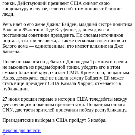
гонки. Действующий президент США снимет свою
кандидатуру в случае, если его об этом попросят близкие
люди.
Речь идёт о его жене Джилл Байден, младшей сестре политика
Валери и 85-летнем Теде Кауфмане, давнем друге и
постоянном советнике президента. По словам источников
портала, эти три человека, а также несколько советников из
Белого дома — единственные, кто имеют влияние на Джо
Байдена.
После поражения на дебатах с Дональдом Трампом он решил
не выходить из предвыборной гонки, убедить его в этом
сможет ближний круг, считает СМИ. Кроме того, по данным
Axios, демократы ещё не нашли замену Байдену. Ей может
стать вице-президент США Камала Харрис, отмечается в
публикации.
27 июня прошли первые в истории США теледебаты между
действующим и бывшим президентами. По данным опроса
CNN, две трети зрителей присудили победу республиканцу.
Президентские выборы в США пройдут 5 ноября.
Версия для печати