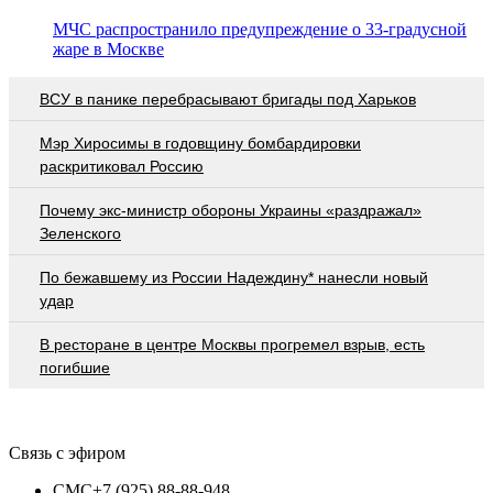
МЧС распространило предупреждение о 33-градусной
жаре в Москве
ВСУ в панике перебрасывают бригады под Харьков
Мэр Хиросимы в годовщину бомбардировки
раскритиковал Россию
Почему экс-министр обороны Украины «раздражал»
Зеленского
По бежавшему из России Надеждину* нанесли новый
удар
В ресторане в центре Москвы прогремел взрыв, есть
погибшие
Связь с эфиром
СМС
+7 (925) 88-88-948