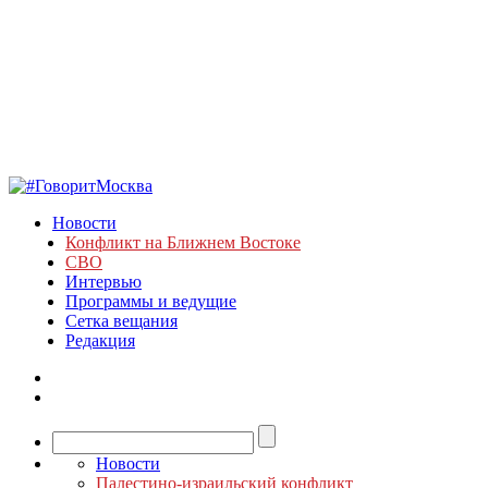
Новости
Конфликт на Ближнем Востоке
СВО
Интервью
Программы и ведущие
Сетка вещания
Редакция
Новости
Палестино-израильский конфликт