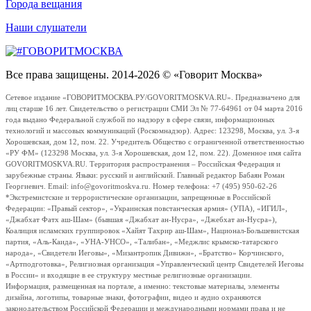
Города вещания
Наши слушатели
Все права защищены. 2014-2026 © «Говорит Москва»
Сетевое издание «ГОВОРИТМОСКВА.РУ/GOVORITMOSKVA.RU». Предназначено для
лиц старше 16 лет. Свидетельство о регистрации СМИ Эл № 77-64961 от 04 марта 2016
года выдано Федеральной службой по надзору в сфере связи, информационных
технологий и массовых коммуникаций (Роскомнадзор). Адрес: 123298, Москва, ул. 3-я
Хорошевская, дом 12, пом. 22. Учредитель Общество с ограниченной ответственностью
«РУ ФМ» (123298 Москва, ул. 3-я Хорошевская, дом 12, пом. 22). Доменное имя сайта
GOVORITMOSKVA.RU. Территория распространения – Российская Федерация и
зарубежные страны. Языки: русский и английский. Главный редактор Бабаян Роман
Георгиевич. Email: info@govoritmoskva.ru. Номер телефона: +7 (495) 950-62-26
*Экстремистские и террористические организации, запрещенные в Российской
Федерации: «Правый сектор», «Украинская повстанческая армия» (УПА), «ИГИЛ»,
«Джабхат Фатх аш-Шам» (бывшая «Джабхат ан-Нусра», «Джебхат ан-Нусра»),
Коалиция исламских группировок «Хайят Тахрир аш-Шам», Национал-Большевистская
партия, «Аль-Каида», «УНА-УНСО», «Талибан», «Меджлис крымско-татарского
народа», «Свидетели Иеговы», «Мизантропик Дивижн», «Братство» Корчинского,
«Артподготовка», Религиозная организация «Управленческий центр Свидетелей Иеговы
в России» и входящие в ее структуру местные религиозные организации.
Информация, размещенная на портале, а именно: текстовые материалы, элементы
дизайна, логотипы, товарные знаки, фотографии, видео и аудио охраняются
законодательством Российской Федерации и международными нормами права и не