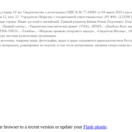
ше 16 лет. Свидетельство о регистрации СМИ Эл № 77-64961 от 04 марта 2016 года вы
ом 12, пом. 22. Учредитель Общество с ограниченной ответственностью «РУ ФМ» (123298 Мо
траны. Языки: русский и английский. Главный редактор Бабаян Роман Георгиевич. Email:
и: «Правый сектор», «Украинская повстанческая армия» (УПА), «ИГИЛ», «Джабхат Фатх а
«УНА-УНСО», «Талибан», «Меджлис крымско-татарского народа», «Свидетели Иеговы», «М
туру местные религиозные организации.
, логотипы, товарные знаки, фотографии, видео и аудио охраняются законодательством Ро
и материалов, размещенных на портале, в том числе цитировании, активная гиперссылка на 
ur browser to a recent version or update your
Flash plugin
.