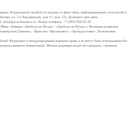
дано Федеральной службой по надзору в сфере связи, информационных технологий и
сква, ул. 3-я Хорошевская, дом 12, пом. 22). Доменное имя сайта
 info@govoritmoskva.ru. Номер телефона: +7 (495) 950-62-26
ш-Шам» (бывшая «Джабхат ан-Нусра», «Джебхат ан-Нусра»), Коалиция исламских
изантропик Дивижн», «Братство» Корчинского, «Артподготовка», Религиозная
ссийской Федерации и международными нормами права и не могут быть использованы без
материал является обязательной. Мнение редакции может не совпадать с мнением