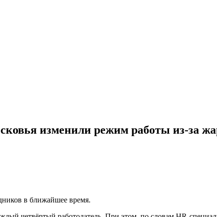
сковья изменили режим работы из-за ж
дников в ближайшее время.
каждый четвёртый работодатель. При этом, по словам HR-специа