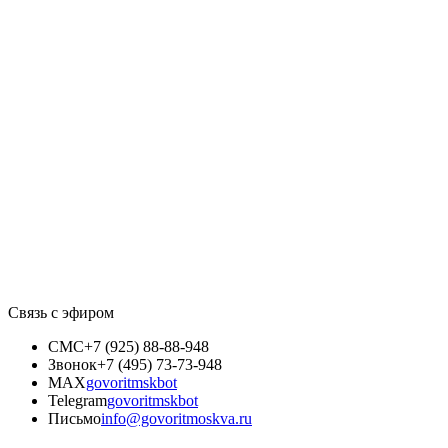
Связь с эфиром
СМС
+7 (925) 88-88-948
Звонок
+7 (495) 73-73-948
MAX
govoritmskbot
Telegram
govoritmskbot
Письмо
info@govoritmoskva.ru