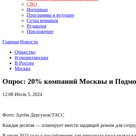
СВО
Интервью
Программы и ведущие
Сетка вещания
Редакция
Приложение
Главная
Новости
Общество
#говоритмосква
В России
Москва
Опрос: 20% компаний Москвы и Подмо
12:08
Июль 5, 2024
Фото: Артём Дергунов/ТАСС
Каждая десятая — планирует ввести щадящий режим для сотру
В июле 2023 года о послаблениях для персонала рассказывал 