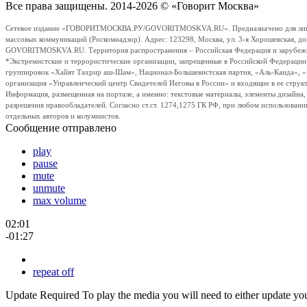
Все права защищены. 2014-2026 © «Говорит Москва»
Сетевое издание «ГОВОРИТМОСКВА.РУ/GOVORITMOSKVA.RU». Предназначено для лиц стар
массовых коммуникаций (Роскомнадзор). Адрес: 123298, Москва, ул. 3-я Хорошевская, д
GOVORITMOSKVA.RU. Территория распространения – Российская Федерация и зарубежные с
*Экстремистские и террористические организации, запрещенные в Российской Федераци
группировок «Хайят Тахрир аш-Шам», Национал-Большевистская партия, «Аль-Каида», 
организация «Управленческий центр Свидетелей Иеговы в России» и входящие в ее струк
Информация, размещенная на портале, а именно: текстовые материалы, элементы дизайна
разрешения правообладателей. Согласно ст.ст. 1274,1275 ГК РФ, при любом использовани
отдельных авторов и колумнистов.
Сообщение отправлено
play
pause
mute
unmute
max volume
02:01
-01:27
repeat off
Update Required
To play the media you will need to either update yo