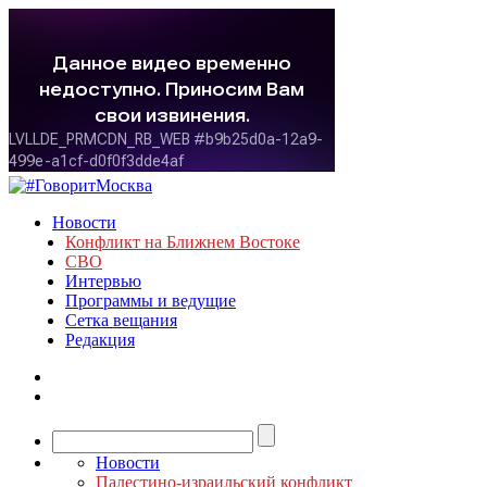
Новости
Конфликт на Ближнем Востоке
СВО
Интервью
Программы и ведущие
Сетка вещания
Редакция
Новости
Палестино-израильский конфликт