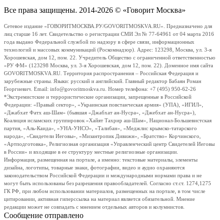
Все права защищены. 2014-2026 © «Говорит Москва»
Сетевое издание «ГОВОРИТМОСКВА.РУ/GOVORITMOSKVA.RU». Предназначено для
лиц старше 16 лет. Свидетельство о регистрации СМИ Эл № 77-64961 от 04 марта 2016
года выдано Федеральной службой по надзору в сфере связи, информационных
технологий и массовых коммуникаций (Роскомнадзор). Адрес: 123298, Москва, ул. 3-я
Хорошевская, дом 12, пом. 22. Учредитель Общество с ограниченной ответственностью
«РУ ФМ» (123298 Москва, ул. 3-я Хорошевская, дом 12, пом. 22). Доменное имя сайта
GOVORITMOSKVA.RU. Территория распространения – Российская Федерация и
зарубежные страны. Языки: русский и английский. Главный редактор Бабаян Роман
Георгиевич. Email: info@govoritmoskva.ru. Номер телефона: +7 (495) 950-62-26
*Экстремистские и террористические организации, запрещенные в Российской
Федерации: «Правый сектор», «Украинская повстанческая армия» (УПА), «ИГИЛ»,
«Джабхат Фатх аш-Шам» (бывшая «Джабхат ан-Нусра», «Джебхат ан-Нусра»),
Коалиция исламских группировок «Хайят Тахрир аш-Шам», Национал-Большевистская
партия, «Аль-Каида», «УНА-УНСО», «Талибан», «Меджлис крымско-татарского
народа», «Свидетели Иеговы», «Мизантропик Дивижн», «Братство» Корчинского,
«Артподготовка», Религиозная организация «Управленческий центр Свидетелей Иеговы
в России» и входящие в ее структуру местные религиозные организации.
Информация, размещенная на портале, а именно: текстовые материалы, элементы
дизайна, логотипы, товарные знаки, фотографии, видео и аудио охраняются
законодательством Российской Федерации и международными нормами права и не
могут быть использованы без разрешения правообладателей. Согласно ст.ст. 1274,1275
ГК РФ, при любом использовании материалов, размещенных на портале, в том числе
цитировании, активная гиперссылка на материал является обязательной. Мнение
редакции может не совпадать с мнением отдельных авторов и колумнистов.
Сообщение отправлено