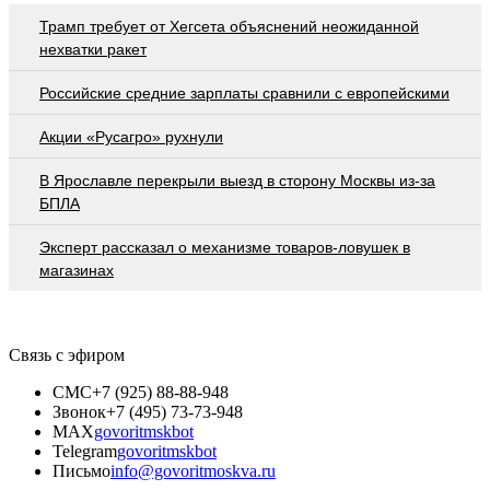
Трамп требует от Хегсета объяснений неожиданной
нехватки ракет
Российские средние зарплаты сравнили с европейскими
Акции «Русагро» рухнули
В Ярославле перекрыли выезд в сторону Москвы из-за
БПЛА
Эксперт рассказал о механизме товаров-ловушек в
магазинах
Связь с эфиром
СМС
+7 (925) 88-88-948
Звонок
+7 (495) 73-73-948
MAX
govoritmskbot
Telegram
govoritmskbot
Письмо
info@govoritmoskva.ru