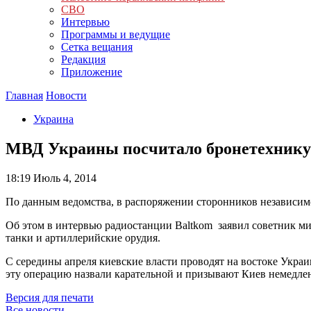
СВО
Интервью
Программы и ведущие
Сетка вещания
Редакция
Приложение
Главная
Новости
Украина
МВД Украины посчитало бронетехнику
18:19
Июль 4, 2014
По данным ведомства, в распоряжении сторонников независим
Об этом в интервью радиостанции Baltkom заявил советник ми
танки и артиллерийские орудия.
С середины апреля киевские власти проводят на востоке Укра
эту операцию назвали карательной и призывают Киев немедлен
Версия для печати
Все новости