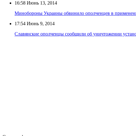
16:58
Июнь 13, 2014
Минобороны Украины обвинило ополченцев в применени
17:54
Июнь 9, 2014
Славянские ополченцы сообщили об уничтожении устан