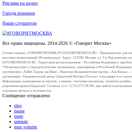
Реклама на радио
Города вещания
Наши слушатели
Все права защищены. 2014-2026 © «Говорит Москва»
Сетевое издание «ГОВОРИТМОСКВА.РУ/GOVORITMOSKVA.RU». Предназначено для лиц стар
массовых коммуникаций (Роскомнадзор). Адрес: 123298, Москва, ул. 3-я Хорошевская, д
GOVORITMOSKVA.RU. Территория распространения – Российская Федерация и зарубежные с
*Экстремистские и террористические организации, запрещенные в Российской Федераци
группировок «Хайят Тахрир аш-Шам», Национал-Большевистская партия, «Аль-Каида», 
организация «Управленческий центр Свидетелей Иеговы в России» и входящие в ее струк
Информация, размещенная на портале, а именно: текстовые материалы, элементы дизайна
разрешения правообладателей. Согласно ст.ст. 1274,1275 ГК РФ, при любом использовани
отдельных авторов и колумнистов.
Сообщение отправлено
play
pause
mute
unmute
max volume