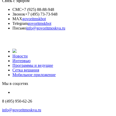
Связь с эфиром
СМС
+7 (925) 88-88-948
Звонок
+7 (495) 73-73-948
MAX
govoritmskbot
Telegram
govoritmskbot
Письмо
info@govoritmoskva.ru
Новости
Интервью
Программы и ведущие
Сетка вещания
Мобильное приложение
Мы в соцсетях
8 (495) 950-62-26
info@govoritmoskva.ru