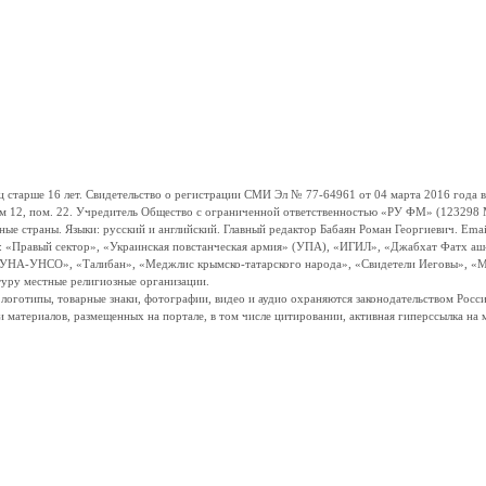
ше 16 лет. Свидетельство о регистрации СМИ Эл № 77-64961 от 04 марта 2016 года вы
ом 12, пом. 22. Учредитель Общество с ограниченной ответственностью «РУ ФМ» (123298 Мо
траны. Языки: русский и английский. Главный редактор Бабаян Роман Георгиевич. Email:
и: «Правый сектор», «Украинская повстанческая армия» (УПА), «ИГИЛ», «Джабхат Фатх а
«УНА-УНСО», «Талибан», «Меджлис крымско-татарского народа», «Свидетели Иеговы», «М
туру местные религиозные организации.
, логотипы, товарные знаки, фотографии, видео и аудио охраняются законодательством Ро
и материалов, размещенных на портале, в том числе цитировании, активная гиперссылка на 