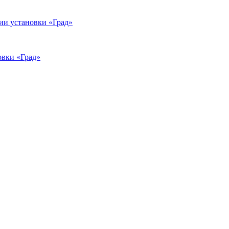
и установки «Град»
овки «Град»