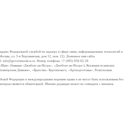
дано Федеральной службой по надзору в сфере связи, информационных технологий и
сква, ул. 3-я Хорошевская, дом 12, пом. 22). Доменное имя сайта
 info@govoritmoskva.ru. Номер телефона: +7 (495) 950-62-26
ш-Шам» (бывшая «Джабхат ан-Нусра», «Джебхат ан-Нусра»), Коалиция исламских
изантропик Дивижн», «Братство» Корчинского, «Артподготовка», Религиозная
ссийской Федерации и международными нормами права и не могут быть использованы без
материал является обязательной. Мнение редакции может не совпадать с мнением